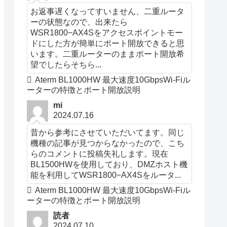
お返事遅くなってすいません、二重ルータ
ーの状態なので、出来たら
WSR1800−AX4Sをアクセスポイントモー
ドにした方が簡単にポート開放できると思
います。二重ルーターのままポート開放希
望でしたらそちら...
Aterm BL1000HW 最大速度10GbpsWi-Fiル
ーターの特徴とポート開放説明
mi
2024.07.16
昔から参考にさせていただいてます。同じ
機種の記事が見つからなかったので、こち
らのコメントに投稿失礼します。現在
BL1500HWを使用しており、DMZホスト機
能を利用してWSR1800−AX4Sをルータ...
Aterm BL1000HW 最大速度10GbpsWi-Fiル
ーターの特徴とポート開放説明
読者
2024.07.10