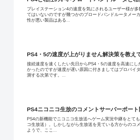
プレイステーション4の速度を気にされるユーザー様が多
てはいないのですが幾つかのブロードバンドルータメーカ
性が悪い製品はある...
PS4・5の速度が上がりません解決策を教え
接続速度を速くしたい先日からPS4・5の速度を高速に
かったのですが速度が遅い原因に付きましてはプロバイ
測する次第です。...
PS4ニコニコ生放のコメントサーバーポート
PS4の新機能でニコニコ生放送へゲーム実況中継をとても
コ生放送）。しかしながら生放送を見ている方からのコメ
ようで、ここ...