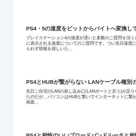
PS4・5の速度をビットからバイトへ変換し
プレイステーション4の速度が遅いと多数のご質問を頂く
に表示される速度についてのご質問です。つい先日速度
られず情報を探しいた...
PS4とHUBが繋がらない LANケーブル種別カ
先日ご自宅のLANの差し込み口(LANポートと言う)が足
たのだが、パソコンはHUBと繋いでインターネットに繋が
画面...
PS4と相性のいいブロードバンドルータと