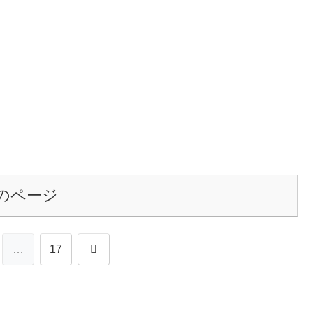
のページ
次
…
17
へ