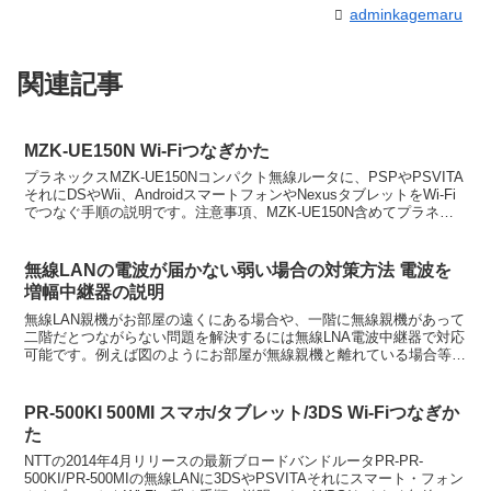
adminkagemaru
関連記事
MZK-UE150N Wi-Fiつなぎかた
プラネックスMZK-UE150Nコンパクト無線ルータに、PSPやPSVITA
それにDSやWii、AndroidスマートフォンやNexusタブレットをWi-Fi
でつなぐ手順の説明です。注意事項、MZK-UE150N含めてプラネッ
クス製品の暗号...
無線LANの電波が届かない弱い場合の対策方法 電波を
増幅中継器の説明
無線LAN親機がお部屋の遠くにある場合や、一階に無線親機があって
二階だとつながらない問題を解決するには無線LNA電波中継器で対応
可能です。例えば図のようにお部屋が無線親機と離れている場合等で
無線アンテナの本数が少なくて時々切れる問題を解消す...
PR-500KI 500MI スマホ/タブレット/3DS Wi-Fiつなぎか
た
NTTの2014年4月リリースの最新ブロードバンドルータPR-PR-
500KI/PR-500MIの無線LANに3DSやPSVITAそれにスマート・フォン