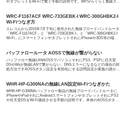
やタブレットをWi-Fiで繋ぐ手順の説明です。WPS/らくらく無線スタ
ートに対応している...
WRC-F1167ACF WRC-733GEBK-I WRC-300GHBK2-I
Wi-Fiつなぎ方
エレコムから2015年7月下旬に発売された無線ブロードバンドルータ
「WRC-F1167ACF」と「WRC-733GEBK-I」と「WRC-300GHBK2-I
Wi-Fi」にスマートフォンやタブレットそれにiPhoneや3DS等の端末
をWi...
バッファロールータ AOSSで無線が繋がらない
バッファロー無線LANAOSSでパソコンそれにPS3、PSPに任天堂
DSやWiiが無線LANで繋がらない、DNSエラーになるなどの場合の対
処方法ですAOSSボタン設定を有効化にする訪問設定か家族の誰かが
AOSSを無効化にしてしまっている可能...
WHR-HP-G300NAの無線LAN設定Wi-Fiつなぎかた
WHR-HP-G300NAバッファロー製品の無線ブロードバンドルータに
iPhoneやiPodそれにAndroidスマートフォンやタブレットそれにPS3
や任天堂DSをWi-Fi接続させる手順の説明です。本体のAOSSボタン
を確認しますルータの...