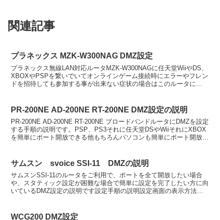
関連記事
プラネックス MZK-W300NAG DMZ設定
プラネックス無線LAN対応ルータMZK-W300NAGに任天堂WiiやDS、
XBOXやPSPを繋いでいてオンラインゲーム接続時にエラーやフレン
ドを招待しても参加する事が出来ない症状の場合はこのルータに
DMZ設定を行って頂く事で解決します。ま...
PR-200NE AD-200NE RT-200NE DMZ設定の説明
PR-200NE AD-200NE RT-200NE ブロードバンドルータにDMZを設定
する手順の説明です。PSP、PS3それに任天堂DSやWiiそれにXBOX
を簡単にポート開放できる他もちろんパソコンも簡単にポート開放す
ることが出来ます。...
サムスン svoice SSI-11 DMZの説明
サムスンSSI-11のルータをご利用で、ポートを全て開放したい場合
や、スタティック設定が困難な場合で簡単に設定を完了したい方に向
いているDMZ設定の説明です設定手順の説明設定画面の表示方法は
前のページを参照下さい。メニュー左のIP系からIP...
WCG200 DMZ設定