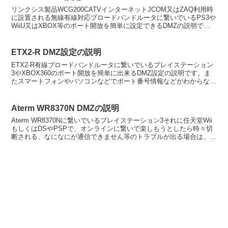
リンクシス製品WCG200CATVインターネットJCOM又はZAQ利用時
に設置される無線有線対応ブロードバンドルータに繋いでいるPS3や
WiiU又はXBOX等のポート開放を簡単に設定できるDMZの説明で
す。人気のコールオブデューティやプレイ...
ETX2-R DMZ設定の説明
ETX2-R有線ブロードバンドルータに繋いでいるプレイステーション
3やXBOX360のポート開放を簡単に出来るDMZ設定の説明です。ま
たスマートフォンやパソコンなどでポート番号情報などがわからない
コンテンツの双方向サービスを行いたい場合DM...
Aterm WR8370N DMZの説明
Aterm WR8370Nに繋いでいるプレイステーション3それに任天堂Wii
もしくはDSやPSPで、オンラインに繋いで楽しもうとしたら時々切
断される、なになにが通信できません等のトラブルが出る場合は、簡
単なポート開放設定であるDMZを適用す...