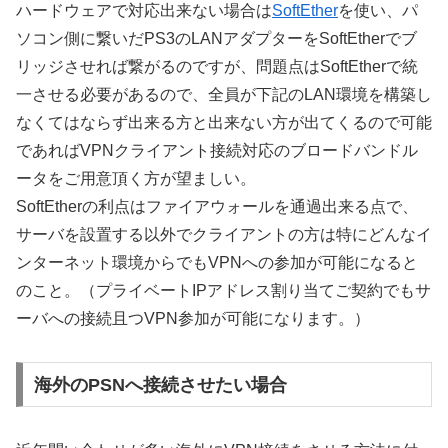
ハードウェアで対応出来ない場合は
SoftEther
を使い、パ
ソコン側に繋いだPS3のLANアダプターをSoftEtherでブ
リッジさせれば繋がるのですが、問題点はSoftEtherで統
一させる必要があるので、全員が下記のLAN環境を構築し
なくてはならず出来る方と出来ない方が出てくるので可能
であればVPNクライアント接続対応のブロードバンドル
ータをご用意頂く方が望ましい。
SoftEtherの利点はファイアウォールを通過出来る点で、
サーバを設置する以外でクライアントの方は特にどんなイ
ンターネット環境からでもVPNへの参加が可能になると
のこと。（プライベートIPアドレス割り当てご契約でもサ
ーバへの接続且つVPN参加が可能になります。）
海外のPSNへ接続させたい場合