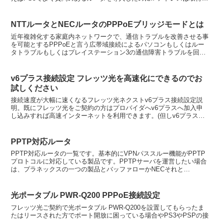
功も接続に失敗しましたエラーはフレッツご契...
NTTルータとNECルータのPPPoEブリッジモードとは
近年複雑化する家庭内ネットワークで、通信トラブルを改善させる事
を可能とするPPPoEと言う広帯域接続によるパソコンもしくはルー
タトラブルもしくはプレイステーション3の通信障害トラブルを回避
させる事が出来るルータに内蔵されているPPPoEブリ...
v6プラス接続設定 フレッツ光を高速化にできるのでお
試しください
接続速度が大幅に速くなるフレッツ光ネクストv6プラス接続設定説
明。既にフレッツ光をご契約の方はプロバイダへv6プラスへ加入申
し込みすれば高速インターネットを利用できます。(但しv6プラス対
応ルーターが必要。) v6プラスの特徴 v6プラスで...
PPTP対応ルータ
PPTP対応ルータの一覧です。基本的にVPNパススルー機能がPPTP
プロトコルに対応している製品です。PPTPサーバを運営したい場合
は、プラネックスの一つの製品とバッファローかNECそれと
YAMAHA製品が適当です。他の製品につきましてはク...
光ポータブル PWR-Q200 PPPoE接続設定
フレッツ光ご契約で光ポータブル PWR-Q200を設置してもらったま
たはリースされた方でポート開放に困っている場合やPS3やPSPの接