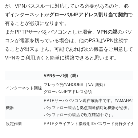
が、VPNパススルーに対応している必要があるのと、必
ずインターネットが
グローバルIPアドレス割り当て契約
で
有ることが必須になります。
またPPTPサーバをパソコンとした場合、
VPNの親
のパソ
コンが電源を切っている場合は、他のPS3はVPN接続す
ることが出来ません。可能であれば次の機器をご用意して
VPNをご利用頂くと簡単に構築できると思います。
VPNサーバ側（親）
フレッツ光YAHOOBB（NAT無効）
インターネット回線
グローバルIPアドレス必須
PPTPサーバパソコン現在確認中です。YAMAHA
機器
バッファロー製品も拠点間通信対応機器が必要。
バッファローの製品で現在確認中です。
設定作業
PPTPクライアント接続用IDパスワード発行ダイナ