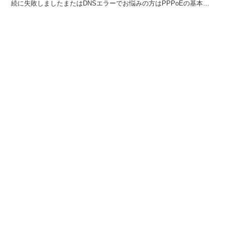
続に失敗しましたまたはDNSエラーでお悩みの方はPPPoEの基本接
続設定を行なってもらえればトラブルは解決...