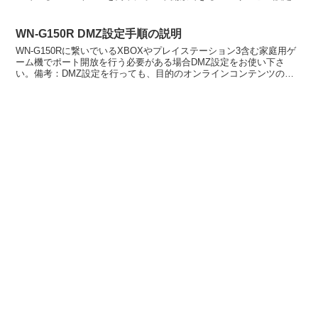
順の説明です。設定の準備DMZを適用...
WN-G150R DMZ設定手順の説明
WN-G150Rに繋いでいるXBOXやプレイステーション3含む家庭用ゲ
ーム機でポート開放を行う必要がある場合DMZ設定をお使い下さ
い。備考：DMZ設定を行っても、目的のオンラインコンテンツの不
具合改善ない場合は、サーバ側不具合の可能性があり...