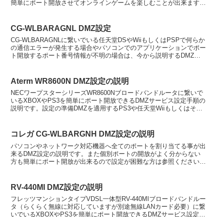
簡単にポート開放させてオンラインゲームを楽しむことが出来ます。
オンラインルームに招待が出来ない、オン...
CG-WLBARAGNL DMZ設定
CG-WLBARAGNLに繋いでいる任天堂DSやWiiもしくはPSPで何らか
の通信エラーが発生する場合やパソコンでのアプリケーションでポー
ト開放するポート番号情報が不明の場合は、今から説明するDMZ設
定をお試しください。設定前に必ずDMZ指...
Aterm WR8600N DMZ設定の説明
NECワープスターシリーズWR8600Nブロードバンドルータに繋いで
いるXBOXやPS3を簡単にポート開放できるDMZサービス設定手順の
説明です。設定の準備DMZを適用するPS3や任天堂Wiiもしくはその
他クライアントのIPアドレスを固定し...
コレガ CG-WLBARGNH DMZ設定の説明
パソコンやネットワーク対応機器へ全てのポートを割り当てる事が出
来るDMZ設定の説明です。また個別ポートの開放がよく分からない
方も簡単にポート開放が出来るので設定が困難な方は参照ください。
任天堂DSやWIIはルータ側からIPアドレスを固定的に...
RV-440MI DMZ設定の説明
フレッツマンションタイプVDSL一体型RV-440MIブロードバンドルー
タ（らくらく無線に対応していますが別途無線LANカード必要）に繋
いでいるXBOXやPS3を簡単にポート開放できるDMZサービス設定手