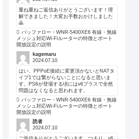
重ね重ねご返信ありがとうございます！理
解できました！大変お手数おかけしました
🙇
バッファロー・WNR-5400XE6 有線・無線
メッシュ対応Wi-Fiルーターの特徴とポート
開放設定の説明
kagemaru
2024.07.10
はい、PPPoE接続に変更頂かないとNATタ
イプ1では繋がらないことになると思いま
す。PS6が登場する頃にはv6プラスで全然
問題はなくなると思われます。
バッファロー・WNR-5400XE6 有線・無線
メッシュ対応Wi-Fiルーターの特徴とポート
開放設定の説明
読者
2024.07.10
ご返信ありがとうございます。つまり、v6