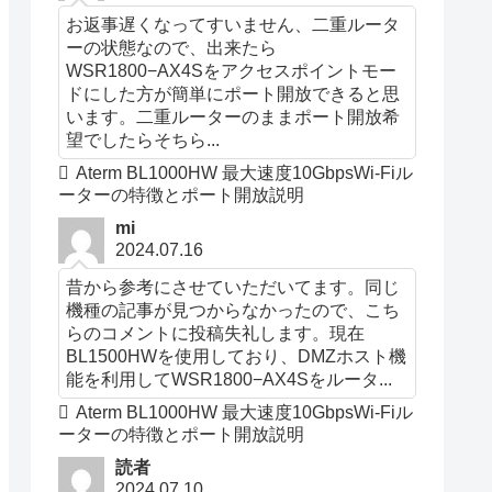
お返事遅くなってすいません、二重ルータ
ーの状態なので、出来たら
WSR1800−AX4Sをアクセスポイントモー
ドにした方が簡単にポート開放できると思
います。二重ルーターのままポート開放希
望でしたらそちら...
Aterm BL1000HW 最大速度10GbpsWi-Fiル
ーターの特徴とポート開放説明
mi
2024.07.16
昔から参考にさせていただいてます。同じ
機種の記事が見つからなかったので、こち
らのコメントに投稿失礼します。現在
BL1500HWを使用しており、DMZホスト機
能を利用してWSR1800−AX4Sをルータ...
Aterm BL1000HW 最大速度10GbpsWi-Fiル
ーターの特徴とポート開放説明
読者
2024.07.10