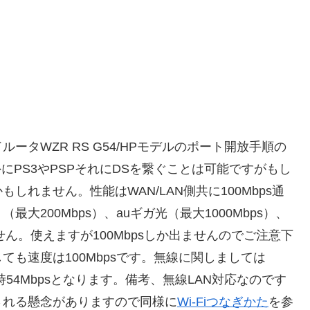
タWZR RS G54/HPモデルのポート開放手順の
にPS3やPSPそれにDSを繋ぐことは可能ですがもし
れません。性能はWAN/LAN側共に100Mbps通
200Mbps）、auギガ光（最大1000Mbps）、
ません。使えますが100Mbpsしか出ませんのでご注意下
も速度は100Mbpsです。無線に関しましては
g通信時54Mbpsとなります。備考、無線LAN対応なのです
される懸念がありますので同様に
Wi-Fiつなぎかた
を参