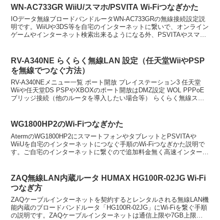
WN-AC733GR WiiU/スマホ/PSVITA Wi-Fiつなぎかた
IOデータ無線ブロードバンドルータWN-AC733GRの無線接続設定説
明です。WiiUや3DS等を自宅のインターネットに繋いで、オンライン
ゲームやインターネット検索出来るようになる外、PSVITAやスマー
トフォンやタブレットを3G/4G通信...
RV-A340NE らくらく無線LAN 設定（任天堂WiiやPSP
を無線でつなぐ方法）
RV-A340NEメニュー一覧 ポート開放 プレイステーション3 任天堂
Wiiや任天堂DS PSPやXBOXのポート開放はDMZ設定 WOL PPPoE
ブリッジ接続（他のルータを導入したい場合等） らくらく無線スタ
ートRV-A340NE ら...
WG1800HP2のWi-Fiつなぎかた
AtermのWG1800HP2にスマートフォンやタブレットとPSVITAや
WiiUを自宅のインターネットにつなぐ手順のWi-Fiつなぎかた説明で
す。ご自宅のインターネットに繋ぐので追加料金無く高速インターネ
ットを利用する事が出来ます。特にL...
ZAQ無線LAN内蔵ルータ HUMAX HG100R-02JG Wi-Fi
つなぎ方
ZAQケーブルインターネットを契約するとレンタルされる無線LAN機
能内蔵のブロードバンドルータ「HG100R-02JG」にWi-Fiを繋ぐ手順
の説明です。ZAQケーブルインターネットは通信上限や7GB上限な