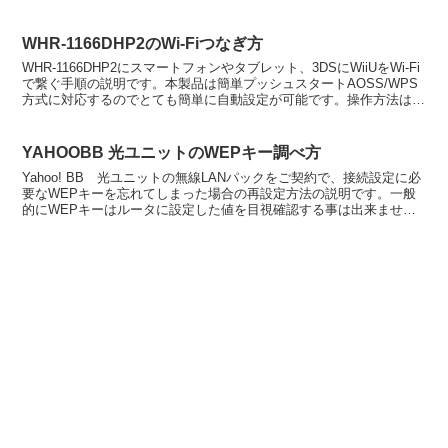
ど無いので、大きなデータのダウンロ...
WHR-1166DHP2のWi-Fiつなぎ方
WHR-1166DHP2にスマートフォンやタブレット、3DSにWiiUをWi-Fi
で繋ぐ手順の説明です。本製品は簡単プッシュスタートAOSS/WPS
方式に対応するのでとても簡単に自動設定が可能です。操作方法はと
ても簡単、Wi-Fiに繋ぎたい...
YAHOOBB 光ユニットのWEPキー調べ方
Yahoo! BB 光ユニットの無線LANパックをご契約で、接続設定に必
要なWEPキーを忘れてしまった場合の再設定方法の説明です。一般
的にWEPキーはルータに設定した値を目視確認する事は出来ませ
ん。セキュリティ観点から既に設定されている値は...