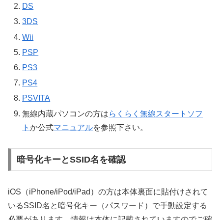
DS
3DS
Wii
PSP
PS3
PS4
PSVITA
無線内蔵パソコンの方は
らくらく無線スタートソフ
ト
か公式
マニュアル
を参照下さい。
暗号化キーとSSID名を確認
iOS（iPhone/iPod/iPad）の方は本体裏面に貼付けされて
いるSSID名と暗号化キー（パスワード）で手動設定する
必要があります。情報は本体に記載されていますのでご確