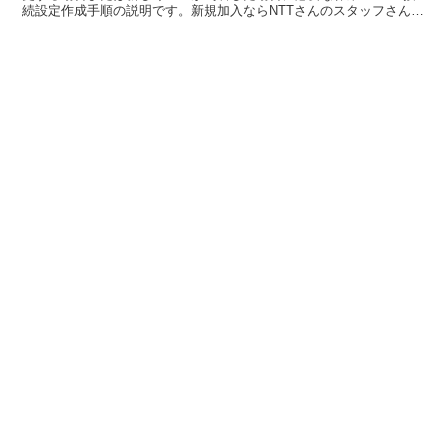
続設定作成手順の説明です。新規加入ならNTTさんのスタッフさんが
作業してくれるはずなので特に初めての方はご心配必...