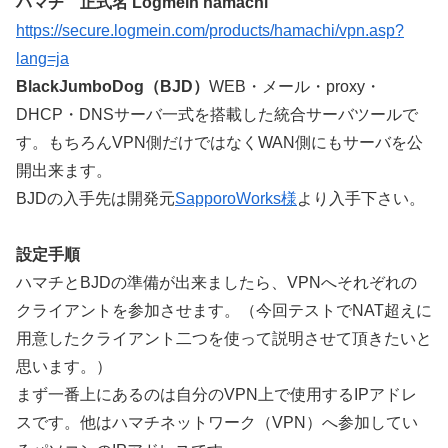
ハマチ 正式名 Logmein hamachi
https://secure.logmein.com/products/hamachi/vpn.asp?
lang=ja
BlackJumboDog（BJD）
WEB・メール・proxy・
DHCP・DNSサーバ一式を搭載した統合サーバツールで
す。もちろんVPN側だけではなくWAN側にもサーバを公
開出来ます。
BJDの入手先は開発元
SapporoWorks様
より入手下さい。
設定手順
ハマチとBJDの準備が出来ましたら、VPNへそれぞれの
クライアントを参加させます。（今回テストでNAT超えに
用意したクライアント二つを使って説明させて頂きたいと
思います。）
まず一番上にあるのは自分のVPN上で使用するIPアドレ
スです。他はハマチネットワーク（VPN）へ参加してい