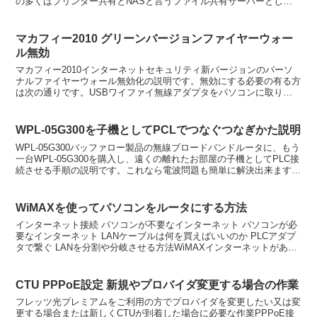
の多くはプリンター共有とNASと言うファイル共有サーバーとして
の用途となる事がメインです。ロジテック製品は専用ソフ...
マカフィー2010 グリーンバージョンファイヤーウォー
ル無効
マカフィー2010インターネットセキュリティ新バージョンのパーソ
ナルファイヤーウォール無効化の説明です。無効にする必要の有る方
は次の通りです。USBワイファイ無線アダプタをパソコンに取り付
けて、（共有接続にて）任天堂DSやPSPそれにPS3...
WPL-05G300を子機としてPCLでつなぐつなぎかた説明
WPL-05G300バッファロー製品の無線ブロードバンドルータに、もう
一台WPL-05G300を購入し、遠くの離れたお部屋の子機としてPLC接
続させる手順の説明です。これなら電波問題も簡単に解決出来ます。
公式マニュアルまずブリッジモード動作...
WiMAXを使ってパソコンをルータにする方法
インターネット接続 パソコンが不要なインターネット パソコンが必
要なインターネット LANケーブルは何を買えばいいのか PLCアダプ
タで繋ぐ LANを分割や分岐させる方法WiMAXインターネットがある
が、ルータとの相性がよくなく正しくポート...
CTU PPPoE設定 新規やプロバイダ変更する場合の作業
フレッツ光プレミアムをご利用の方でプロバイダを変更したい又は変
更する場合または新しくCTUが到着した場合に必要な作業PPPoE接