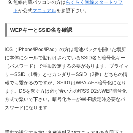
無線内蔵パソコンの方は
らくらく無線スタートソフ
ト
か公式
マニュアル
を参照下さい。
WEPキーとSSID名を確認
iOS（iPhone/iPod/iPad）の方は電池パックを開いた場所
に本体にシールで貼付けされているSSID名と暗号化キー
（パスワード）で手動設定する必要があります。プライマ
リーSSID（1番）とセカンダリーSSID（2番）どちらの情
報でも繋がるのですが、SSID1はWPA-AES暗号化になり
ます。DSを繋ぐ方は必ず青い方の印SSID2のWEP暗号化
方式で繋いで下さい。暗号化キーがWi-Fi設定時必要なパ
スワードになります
手動で設定する方は各種資料及びマニュアルを参照下さ