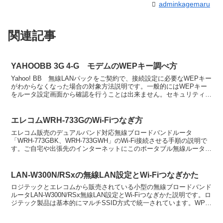
adminkagemaru
関連記事
YAHOOBB 3G 4-G モデムのWEPキー調べ方
Yahoo! BB 無線LANパックをご契約で、接続設定に必要なWEPキー
がわからなくなった場合の対象方法説明です。一般的にはWEPキー
をルータ設定画面から確認を行うことは出来ません。セキュリティ上
の観点から設定した値は見れなしているためで...
エレコムWRH-733GのWi-Fiつなぎ方
エレコム販売のデュアルバンド対応無線ブロードバンドルータ
「WRH-773GBK、WRH-733GWH」のWi-Fi接続させる手順の説明で
す。ご自宅や出張先のインターネットにこのポータブル無線ルータを
繋いで手軽にスマートフォンや3DSをWi-...
LAN-W300N/RSxの無線LAN設定とWi-Fiつなぎかた
ロジテックとエレコムから販売されている小型の無線ブロードバンド
ルータLAN-W300N/RSx無線LAN設定とWi-Fiつなぎかた説明です。ロ
ジテック製品は基本的にマルチSSID方式で統一されています。WPS
ボタンで簡単に繋ぐこのモデルには...