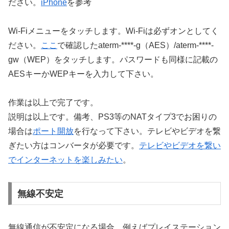
ださい。
iPhone
を参考
Wi-Fiメニューをタッチします。Wi-Fiは必ずオンとしてく
ださい。
ここ
で確認したaterm-****-g（AES）/aterm-****-
gw（WEP）をタッチします。パスワードも同様に記載の
AESキーかWEPキーを入力して下さい。
作業は以上で完了です。
説明は以上です。備考、PS3等のNATタイプ3でお困りの
場合は
ポート開放
を行なって下さい。テレビやビデオを繋
ぎたい方はコンバータが必要です。
テレビやビデオを繋い
でインターネットを楽しみたい
。
無線不安定
無線通信が不安定になる場合。例えばプレイステーション