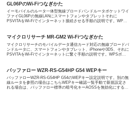
GL06PのWi-Fiつなぎかた
イーモバイルのルータ一体型無線ブロードバンドルータポケットワイ
ファイGL06Pの無線LANにスマートフォンやタブレットそれに
PSVITAをWi-Fiでインターネット接続させる手順の説明です。WPS
自動設定方式で簡単に無線LAN設定を完了出来...
マイクロリサーチ MR-GM2 Wi-Fiつなぎかた
マイクロリサーチのモバイルデータ通信カード対応の無線ブロードバ
ンドルータに、スマートフォンやタブレット、iPhoneや3DS、それに
PSVITAをWi-Fiでインターネットに繋ぐ手順の説明です。WPSボタ
ン方式で簡単につなぐことができるので...
バッファロー WZR-RS-G54HP G54 WEPキー
バッファローWZR-RS-G54HP G54のWEPキー設定説明です。別の無
線ルータを参照の場合はこちらWEPキー確認一覧手動で新規設定さ
れる場合は、バッファロー標準の暗号化キーAOSSを無効化にする必
要があります。設定手順バッファロールー...