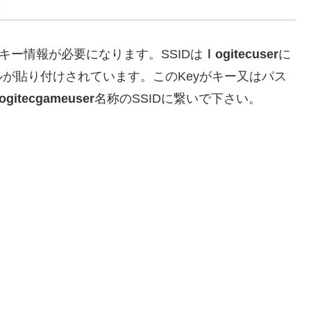
る
化キー情報が必要になります。SSIDは
ｌogitecuser
に
が貼り付けされています。このKeyがキー又はパス
logitecgameuser
名称のSSIDに繋いで下さい。