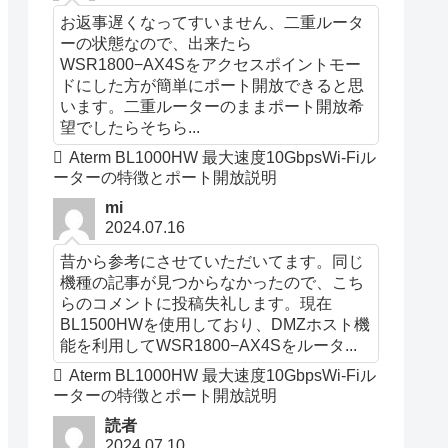
お返事遅くなってすいません、二重ルータ
ーの状態なので、出来たら
WSR1800−AX4Sをアクセスポイントモー
ドにした方が簡単にポート開放できると思
います。二重ルーターのままポート開放希
望でしたらそちら...
Aterm BL1000HW 最大速度10GbpsWi-Fiル
ーターの特徴とポート開放説明
mi
2024.07.16
昔から参考にさせていただいてます。同じ
機種の記事が見つからなかったので、こち
らのコメントに投稿失礼します。現在
BL1500HWを使用しており、DMZホスト機
能を利用してWSR1800−AX4Sをルータ...
Aterm BL1000HW 最大速度10GbpsWi-Fiル
ーターの特徴とポート開放説明
読者
2024.07.10