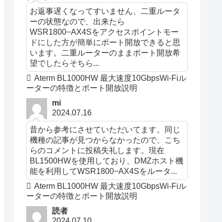
お返事遅くなってすいません、二重ルータ
ーの状態なので、出来たら
WSR1800−AX4Sをアクセスポイントモー
ドにした方が簡単にポート開放できると思
います。二重ルーターのままポート開放希
望でしたらそちら...
Aterm BL1000HW 最大速度10GbpsWi-Fiル
ーターの特徴とポート開放説明
mi
2024.07.16
昔から参考にさせていただいてます。同じ
機種の記事が見つからなかったので、こち
らのコメントに投稿失礼します。現在
BL1500HWを使用しており、DMZホスト機
能を利用してWSR1800−AX4Sをルータ...
Aterm BL1000HW 最大速度10GbpsWi-Fiル
ーターの特徴とポート開放説明
読者
2024.07.10