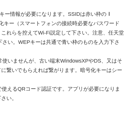
号化キー情報が必要になります。SSIDは赤い枠の
ｌ
号化キー（スマートフォンの接続時必要なパスワード
れらを控えてWi-Fi説定して下さい。注意、任天堂
繋いで下さい。WEPキーは共通で青い枠のものを入力下さ
**は通常使いませんが、古い端末WindowsXPやDS、又はそ
宛てに繋いでもらえれば繋がります。暗号化キーはシー
oidで使えるQRコード認証です。アプリが必要になりま
下さい。