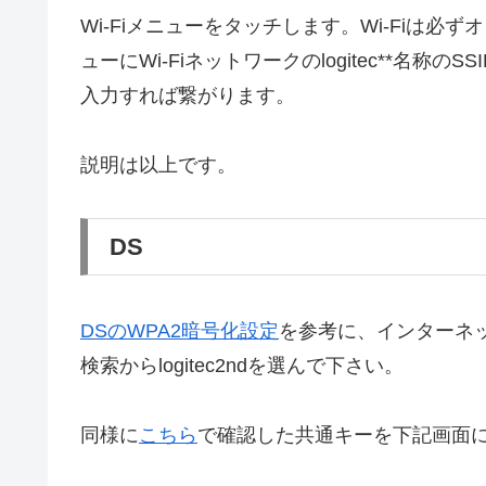
Wi-Fiメニューをタッチします。Wi-Fiは
ューにWi-Fiネットワークのlogitec**名称のS
入力すれば繋がります。
説明は以上です。
DS
DSのWPA2暗号化設定
を参考に、インターネッ
検索からlogitec2ndを選んで下さい。
同様に
こちら
で確認した共通キーを下記画面