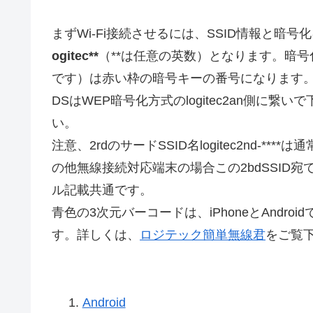
まずWi-Fi接続させるには、SSID情報と暗
ogitec**
（**は任意の英数）となります。暗
です）は赤い枠の暗号キーの番号になります。こ
DSはWEP暗号化方式のlogitec2an側に
い。
注意、2rdのサードSSID名logitec2nd-**
の他無線接続対応端末の場合この2bdSSID
ル記載共通です。
青色の3次元バーコードは、iPhoneとAndr
す。詳しくは、
ロジテック簡単無線君
をご覧
Android