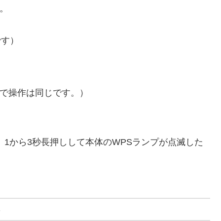
す。
です）
なので操作は同じです。）
。1から3秒長押しして本体のWPSランプが点滅した
る