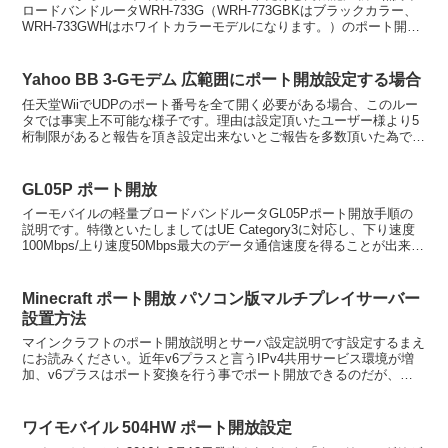
ロードバンドルータWRH-733G（WRH-773GBKはブラックカラー、
WRH-733GWHはホワイトカラーモデルになります。）のポート開放
手順の説明です。本機の特徴はまず...
Yahoo BB 3-Gモデム 広範囲にポート開放設定する場合
任天堂WiiでUDPのポート番号を全て開く必要がある場合、このルー
タでは事実上不可能な様子です。理由は設定頂いたユーザー様より5
桁制限があると報告を頂き設定出来ないとご報告を多数頂いた為で
す。よって、ポート転送設定は事実上1-65535と指...
GL05P ポート開放
イーモバイルの軽量ブロードバンドルータGL05Pポート開放手順の
説明です。特徴といたしましてはUE Category3に対応し、下り速度
100Mbps/上り速度50Mbps最大のデータ通信速度を得ることが出来
（LTEは75Mbps下り/25...
Minecraft ポート開放 パソコン版マルチプレイサーバー
設置方法
マインクラフトのポート開放説明とサーバ設定説明です設定するまえ
にお読みください。近年v6プラスと言うIPv4共用サービス環境が増
加、v6プラスはポート変換を行う事でポート開放できるのだが、ポ
ート変換に使ったポート番号を付加しないと繋がらない...
ワイモバイル 504HW ポート開放設定