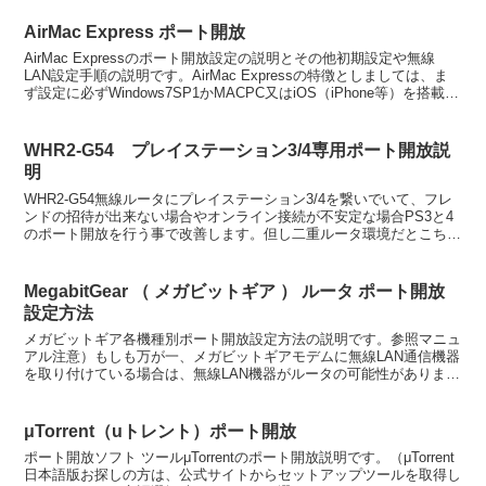
AirMac Express ポート開放
AirMac Expressのポート開放設定の説明とその他初期設定や無線
LAN設定手順の説明です。AirMac Expressの特徴としましては、ま
ず設定に必ずWindows7SP1かMACPC又はiOS（iPhone等）を搭載す
るパソコン...
WHR2-G54 プレイステーション3/4専用ポート開放説
明
WHR2-G54無線ルータにプレイステーション3/4を繋いでいて、フレ
ンドの招待が出来ない場合やオンライン接続が不安定な場合PS3と4
のポート開放を行う事で改善します。但し二重ルータ環境だとこちら
の説明を参照しても解決しません。まず二重ルー...
MegabitGear （ メガビットギア ） ルータ ポート開放
設定方法
メガビットギア各機種別ポート開放設定方法の説明です。参照マニュ
アル注意）もしも万が一、メガビットギアモデムに無線LAN通信機器
を取り付けている場合は、無線LAN機器がルータの可能性がありま
す。特にバッファロー無線を取り付けている場合は二重ル...
μTorrent（uトレント）ポート開放
ポート開放ソフト ツールμTorrentのポート開放説明です。（μTorrent
日本語版お探しの方は、公式サイトからセットアップツールを取得し