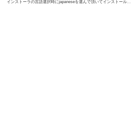
インストーラの言語選択時にjapaneseを選んで頂いてインストールす
れば日本語で使うことが出来ま...