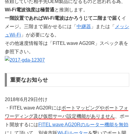
依頼していた相手先OEM製品になるものと思われる為、
Wi-Fi電波強度は極普通
と推測します。
一階設置であればWi-Fi電波はかろうじて二階まで届く
イ
メージ。三階まで届かせるには「
中継器
」または「
メッシ
ュWi-Fi
」が必要になる。
その他速度情報等は「FITEL wave AG20R」スペック表を
参照下さい。
重要なお知らせ
2018年6月29日付け
・FITEL wave AG20Rには
ポートマッピングやポートフォ
ワーディング及び仮想サーバ設定機能がありません
、ポー
ト開放するには
FITEL wave AG20Rのルーター機能を無効
にして頂いて、別途市販
Wi-Fiルーター
を繋いでポート開