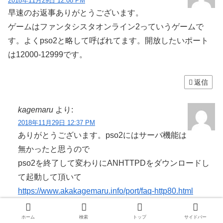
2018年11月29日 12:08 PM
早速のお返事ありがとうございます。
ゲームはファンタシスタオンライン2っていうゲームで
す。よくpso2と略して呼ばれてます。開放したいポート
は12000-12999です。
返信
kagemaru
より:
2018年11月29日 12:37 PM
ありがとうございます。pso2にはサーバ機能は
無かったと思うので
pso2を終了して変わりにANHTTPDをダウンロードし
て起動して頂いて
https://www.akakagemaru.info/port/faq-http80.html
ここを12000へ変更してポート開放確認を行ってみて
ホーム
検索
トップ
サイドバー
もらえますか？