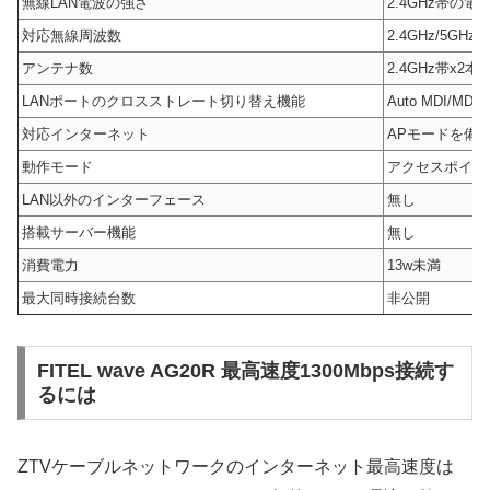
無線LAN電波の強さ
2.4GHz帯の
対応無線周波数
2.4GHz/5G
アンテナ数
2.4GHz帯x2本 
LANポートのクロスストレート切り替え機能
Auto MDI/
対応インターネット
APモードを備
動作モード
アクセスポイン
LAN以外のインターフェース
無し
搭載サーバー機能
無し
消費電力
13w未満
最大同時接続台数
非公開
FITEL wave AG20R 最高速度1300Mbps接続す
るには
ZTVケーブルネットワークのインターネット最高速度は