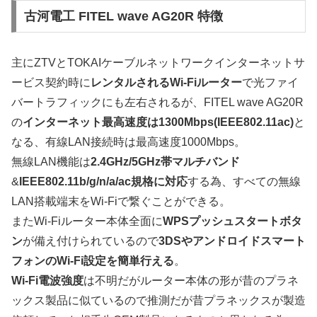
古河電工 FITEL wave AG20R 特徴
主にZTVとTOKAIケーブルネットワークインターネットサ
ービス契約時に
レンタルされるWi-Fiルーター
で光ファイ
バートラフィックにも左右されるが、FITEL wave AG20R
の
インターネット最高速度は1300Mbps(IEEE802.11ac)
と
なる、有線LAN接続時は最高速度1000Mbps。
無線LAN機能は
2.4GHz/5GHz帯マルチバンド
&
IEEE802.11b/g/n/a/ac規格に対応
する為、すべての無線
LAN搭載端末をWi-Fiで繋ぐことができる。
またWi-Fiルーター本体全面に
WPSプッシュスタートボタ
ン
が備え付けられているので
3DSやアンドロイドスマート
フォンのWi-Fi設定を簡単行える
。
Wi-Fi電波強度
は不明だがルーター本体の形が昔のプラネ
ックス製品に似ているので推測だが昔プラネックスが製造