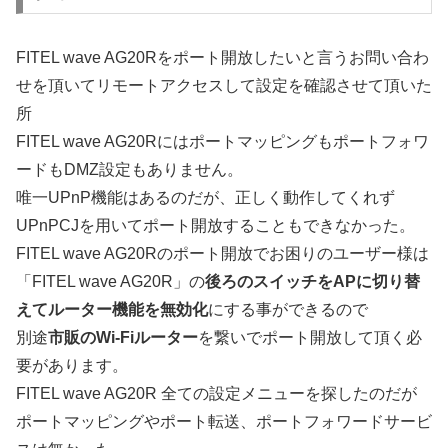
FITEL wave AG20Rをポート開放したいと言うお問い合わ
せを頂いてリモートアクセスして設定を確認させて頂いた
所
FITEL wave AG20Rにはポートマッピングもポートフォワ
ードもDMZ設定もありません。
唯一UPnP機能はあるのだが、正しく動作してくれず
UPnPCJを用いてポート開放することもできなかった。
FITEL wave AG20Rのポート開放でお困りのユーザー様は
「FITEL wave AG20R」の
後ろのスイッチをAPに切り替
えてルーター機能を無効化
にする事ができるので
別途
市販のWi-Fiルーター
を繋いでポート開放して頂く必
要があります。
FITEL wave AG20R 全ての設定メニューを探したのだが
ポートマッピングやポート転送、ポートフォワードサービ