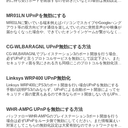
的に待ち受けポートを開放するのを防ぎたいなどの場合は無効設定に
変更して下さい。特にP2P利用者はUPnPは...
MR01LN UPnPを無効にする
MR01LNに繋いでいる端末例えばパソコンでスカイプやGoogleハング
アウト等の双方向ビデオ通信を楽しんでいたのに突然音声がや映像が
届かなくなった場合や、できていたオンラインゲームが繋がらなくな
ってしまった場合は、UPnP動作不具合の可能...
CG-WLBARAGNL UPnP無効にする方法
CG-WLBARAGNLでプレイステーション3のポート開放を行う場合、
必ずUPnPと言うプロトコルサービスを無効にして設定下さい。また
セキュリティ面を気にされる方も同様にこのプロトコルを無効化頂く
ことでより安全なインターネット環境とする事が...
Linksys WRP400 UPnP無効化
Linksys WRP400にPS3のポート開放を行い場合UPnPを無効にする
手順の説明PS3のみならず、UPnPによる自動ポート開放によってセ
キュリティ面の驚異もあるので本当ならポート開放しない方もUPnP
は無効とした方が無難です。設定画...
WHR-AMPG UPnPを無効にする方法
バッファローWHR-AMPGのプレイステーション3ポート開放を行う
場合は必ずUPnPをルータ側で無効にしてください。また情報漏えい
対策としてこちらの無効化設定は大変有効なのでネットワークセキュ