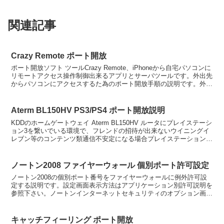
関連記事
Crazy Remote ポート開放
ポート開放ソフト ツールCrazy Remote、iPhoneから自宅パソコンに
リモートアクセス操作制御出来るアプリとサーバツールです。外出先
からパソコンにアクセスするた為のポート開放手順の説明です。外出
先から指定するIPアドレスはグローバ...
Aterm BL150HV PS3/PS4 ポート開放説明
KDDのホームゲートウェイ Aterm BL150HV ルータにプレイステーシ
ョン3を繋いでいる環境で、フレンドの招待が出来ないウイニングイ
レブン等のコンテンツ類通信不安定になる場合プレイステーション3
の基本ポート開放を作成する事で改善しま...
ノートン2008 ファイヤーウォール 個別ポート許可設定
ノートン2008の個別ポート番号をファイヤーウォールに例外許可設
定する説明です。設定画面表示方法はアプリケーション別許可説明を
参照下さい。ノートンインターネットセキュリティのオプション画面
「ファイヤーウォール」設定メニューより拡張設定を選択...
キャッチフィーリング ポート開放