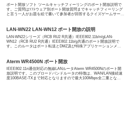
ポート開放ソフト ツールキャッチフィーリングのポート開放説明で
す。ご質問はｿﾌﾄウェア別ポート開放質問までキャッチフィーリング
と言う一人がお題を絵で書いて参加者が回答するクイズゲームサーバ
の作り方の手順説明です。（参加可能人数最大7人、親が...
LAN-WN22 LAN-WN12 ポート開放の説明
LAN-WN22シリーズ（RCB RU2 R共通）IEEE802.11b/n/gLAN-
WN12（RCB RU2 R共通）IEEE802.11b/g共通のポート開放説明で
す。このルータはポート転送とDMZ及び特殊アプリケーションメニ
ューより...
Aterm WR4500N ポート開放
IEEE802.11n通信対応の無線LANルータAterm WR4500Nのポート開
放説明です。このブロードバンドルータの特徴は、WAN/LAN接続速
度100BASE-TXまで対応となりますので最大100Mbps全二重となり
ます。なので、フ...