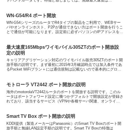
ドバンドルータです。特徴と致しましては、無線最大速度は
IEEE802.11n方式300MbpsでLAN...
WN-G54/R4 ポート開放
WN-G54シリーズのルータでR4タイプの製品をご利用で、WEBサー
バやオンラインホスト、P2Pが通信できない方はポート開放を行うこ
とで通信が可能になります。設定前に必ずパソコンのIPアドレスを固
定又は、確認及び開放するポート番号をお調べ頂...
最大速度165Mbpsワイモバイル305ZTのポート開放設
定の説明
キャリアアグリゲーション対応のワイモバイル販売305ZTのポート開
放手順の説明です。まず最初に2015年3月確認時点では加入条件であ
るPocket WiFiプラン＋には通信規制は記載ないので基本的にグロー
バルIPアドレス通信となるはずなので...
モトローラ VT2442 ポート開放の説明
海外のmotorolaVT2442ルータのポートを開放する説明です。このル
ータはポートフォワード設定に幾つかデフォルトで開放設定が登録さ
れており、該当するサービス（VPNや各種サーバ関連、オンライン
ゲーム等）設定をインポートする事で簡単にポ...
Smart TV Box ポート開放の説明
KDDI提供（製造メーカーはPanasonic）のSmart TV Boxのポート開
放手順と無線LAN設定手順の説明です。Smart TV Boxの特徴は