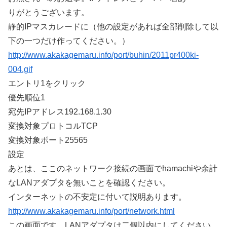
りがとうございます。
静的IPマスカレードに（他の設定があれば全部削除して以
下の一つだけ作ってください。）
http://www.akakagemaru.info/port/buhin/2011pr400ki-
004.gif
エントリ1をクリック
優先順位1
宛先IPアドレス192.168.1.30
変換対象プロトコルTCP
変換対象ポート25565
設定
あとは、ここのネットワーク接続の画面でhamachiや余計
なLANアダプタを無いことを確認ください。
インターネットの不安定に付いて説明あります。
http://www.akakagemaru.info/port/network.html
この画面です。LANアダプタは二個以内にしてください。