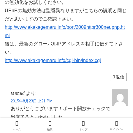
の無効化をお試しください。
UPnPの無効方法は型番異なりますがこちらの説明と同じ
だと思いますのでご確認下さい。
http://www.akakagemaru.info/port/2009nttpr300neupnp.ht
ml
後は、最新のグローバルIPアドレスを相手に伝えて下さ
い。
http://www.akakagemaru.info/cgi-bin/index.cgi
返信
taetuki
より:
2015年8月23日 1:21 PM
ありがとうございます！ポート開放チェックで
出来てるといわれました。
出来なかった原因はUPnPの無効化をしてませんでした
ホーム
検索
トップ
サイドバー