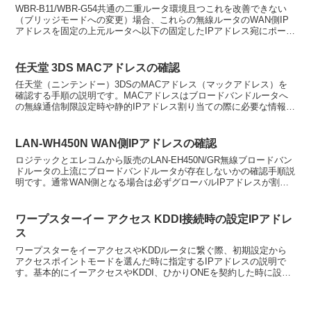
WBR-B11/WBR-G54共通の二重ルータ環境且つこれを改善できない
（ブリッジモードへの変更）場合、これらの無線ルータのWAN側IP
アドレスを固定の上元ルータへ以下の固定したIPアドレス宛にポート
開放を行い、WBR-B11/WBR-G5...
任天堂 3DS MACアドレスの確認
任天堂（ニンテンドー）3DSのMACアドレス（マックアドレス）を
確認する手順の説明です。MACアドレスはブロードバンドルータへ
の無線通信制限設定時や静的IPアドレス割り当ての際に必要な情報と
なります。MACアドレス確認手順3DSメニューの本...
LAN-WH450N WAN側IPアドレスの確認
ロジテックとエレコムから販売のLAN-EH450N/GR無線ブロードバン
ドルータの上流にブロードバンドルータが存在しないかの確認手順説
明です。通常WAN側となる場合は必ずグローバルIPアドレスが割り
当てされている必要があるのですが、ここで説...
ワープスターイー アクセス KDDI接続時の設定IPアドレ
ス
ワープスターをイーアクセスやKDDルータに繋ぐ際、初期設定から
アクセスポイントモードを選んだ時に指定するIPアドレスの説明で
す。基本的にイーアクセスやKDDI、ひかりONEを契約した時に設置
されるブロードバンドルータの持つIPアドレス範囲は...