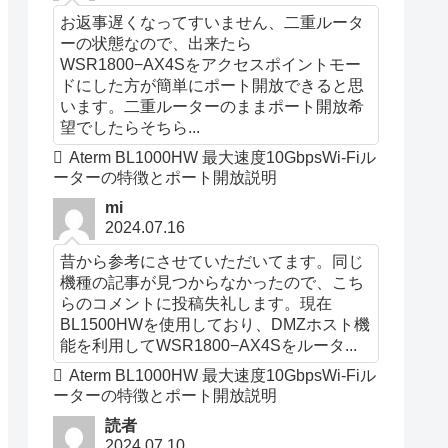
お返事遅くなってすいません、二重ルータ
ーの状態なので、出来たら
WSR1800−AX4Sをアクセスポイントモー
ドにした方が簡単にポート開放できると思
います。二重ルーターのままポート開放希
望でしたらそちら...
Aterm BL1000HW 最大速度10GbpsWi-Fiル
ーターの特徴とポート開放説明
mi
2024.07.16
昔から参考にさせていただいてます。同じ
機種の記事が見つからなかったので、こち
らのコメントに投稿失礼します。現在
BL1500HWを使用しており、DMZホスト機
能を利用してWSR1800−AX4Sをルータ...
Aterm BL1000HW 最大速度10GbpsWi-Fiル
ーターの特徴とポート開放説明
読者
2024.07.10