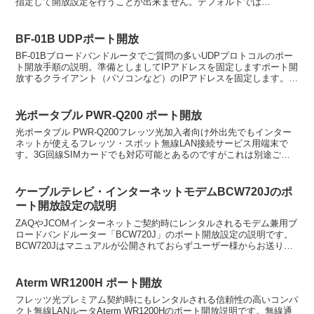
指定して開放設定を行うことが出来ません。デフォルトでは
192.168.1.100から順にDHCPサービス...
BF-01B UDPポート開放
BF-01Bブロードバンドルータでご質問の多いUDPプロトコルのポー
ト開放手順の説明。準備としましてIPアドレスを固定しますポート開
放するクライアント（パソコンなど）のIPアドレスを固定します。
VISTAのIPアドレス固定 Windows...
光ポータブル PWR-Q200 ポート開放
光ポータブル PWR-Q200フレッツ光加入者向け外出先でもインター
ネットが使えるフレッツ・スポット無線LAN接続サービス用端末で
す。3G回線SIMカードでも対応可能とあるのですがこれは別途ご契
約かb-mobileにご加入頂く必要がある様子...
ケーブルテレビ・インターネットモデムBCW720Jのポ
ート開放設定の説明
ZAQやJCOMインターネットご契約時にレンタルされるモデム兼用ブ
ロードバンドルーター「BCW720J」のポート開放設定の説明です。
BCW720Jはマニュアルが公開されておらずユーザー様からお送り頂
いた資料を元に設定手順を作成しましたので、...
Aterm WR1200H ポート開放
フレッツ光プレミアム契約時にもレンタルされる信頼性の高いコンパ
クト無線LANルータAterm WR1200Hのポート開放説明です。無線通