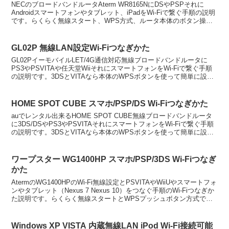
NECのブロードバンドルータAterm WR8165NにDSやPSPそれに
Androidスマートフォンやタブレット、iPadをWi-Fiで繋ぐ手順の説明
です。らくらく無線スタート、WPS方式、ルータ本体のボタン操作
で簡単に自宅のインターネッ...
GL02P 無線LAN設定Wi-Fiつなぎかた
GL02PイーモバイルLET/4G通信対応無線ブロードバンドルータに
PS3やPSVITAや任天堂WiiそれにスマートフォンをWi-Fiで繋ぐ手順
の説明です。3DSとVITAなら本体のWPSボタンを使って簡単に設定
出来ます。WPSボタンで繋ぐ...
HOME SPOT CUBE スマホ/PSP/DS Wi-Fiつなぎかた
auでレンタル出来るHOME SPOT CUBE無線ブロードバンドルータ
に3DS/DSやPS3やPSVITAそれにスマートフォンをWi-Fiで繋ぐ手順
の説明です。3DSとVITAなら本体のWPSボタンを使って簡単に設定
出来ます。備考もしも繋...
ワープスター WG1400HP スマホ/PSP/3DS Wi-Fiつなぎ
かた
AtermのWG1400HPのWi-Fi無線設定とPSVITAやWiiUやスマートフォ
ンやタブレット（Nexus 7 Nexus 10）をつなぐ手順のWi-Fiつなぎか
た説明です。らくらく無線スタートとWPSプッシュボタン方式で簡
単に設定で...
Windows XP VISTA 内蔵無線LAN iPod Wi-Fi接続可能