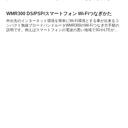
プッシュスタ...
WMR300 DS/PSP/スマートフォン Wi-Fiつなぎかた
外出先のインターネット環境を簡単にWi-Fi環境とする事が出来るコ
ンパクト無線ブロードバンドルータWMR300のWi-Fiつなぎ方手順の
説明です。例えばスマートフォンの電波の悪い地域で3GやLTEが繋
がらない場合、施設に設置しているLANの...