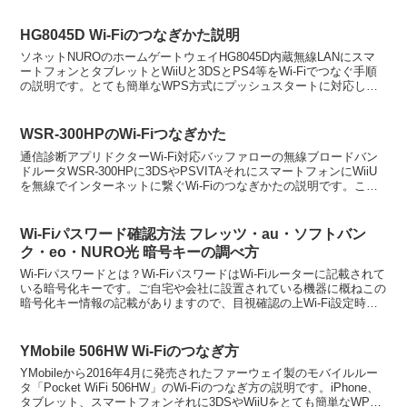
ム、ネットショッピングを楽しむことが出来...
HG8045D Wi-Fiのつなぎかた説明
ソネットNUROのホームゲートウェイHG8045D内蔵無線LANにスマ
ートフォンとタブレットとWiiUと3DSとPS4等をWi-Fiでつなぐ手順
の説明です。とても簡単なWPS方式にプッシュスタートに対応して
いるのでNUROインターネットがあ...
WSR-300HPのWi-Fiつなぎかた
通信診断アプリドクターWi-Fi対応バッファローの無線ブロードバン
ドルータWSR-300HPに3DSやPSVITAそれにスマートフォンにWiiU
を無線でインターネットに繋ぐWi-Fiのつなぎかたの説明です。この
製品はAOSS方式とWPS方式...
Wi-Fiパスワード確認方法 フレッツ・au・ソフトバン
ク・eo・NURO光 暗号キーの調べ方
Wi-Fiパスワードとは？Wi-FiパスワードはWi-Fiルーターに記載されて
いる暗号化キーです。ご自宅や会社に設置されている機器に概ねこの
暗号化キー情報の記載がありますので、目視確認の上Wi-Fi設定時に
その暗号化キーをパスワードに入力す...
YMobile 506HW Wi-Fiのつなぎ方
YMobileから2016年4月に発売されたファーウェイ製のモバイルルー
タ「Pocket WiFi 506HW」のWi-Fiのつなぎ方の説明です。iPhone、
タブレット、スマートフォンそれに3DSやWiiUをとても簡単なWPS