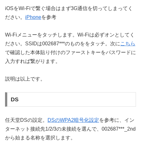
iOSをWi-Fiで繋ぐ場合はまず3G通信を切ってしまってく
ださい。
iPhone
を参考
Wi-Fiメニューをタッチします。Wi-Fiは必ずオンとしてく
ださい。SSIDは002687***のものををタッチ。次に
こちら
で確認した本体貼り付けのファーストキーをパスワードに
入力すれば繋がります。
説明は以上です。
DS
任天堂DSの設定。
DSのWPA2暗号化設定
を参考に、イン
ターネット接続先1/2/3の未接続を選んで、002687***_2nd
から始まる名称を選択します。