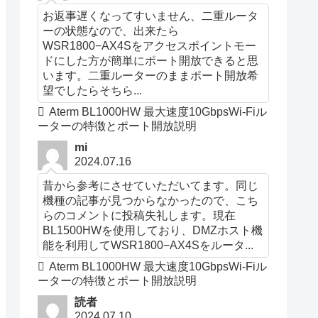
お返事遅くなってすいません、二重ルータ
ーの状態なので、出来たら
WSR1800−AX4Sをアクセスポイントモー
ドにした方が簡単にポート開放できると思
います。二重ルーターのままポート開放希
望でしたらそちら...
Aterm BL1000HW 最大速度10GbpsWi-Fiル
ーターの特徴とポート開放説明
mi
2024.07.16
昔から参考にさせていただいてます。同じ
機種の記事が見つからなかったので、こち
らのコメントに投稿失礼します。現在
BL1500HWを使用しており、DMZホスト機
能を利用してWSR1800−AX4Sをルータ...
Aterm BL1000HW 最大速度10GbpsWi-Fiル
ーターの特徴とポート開放説明
読者
2024.07.10