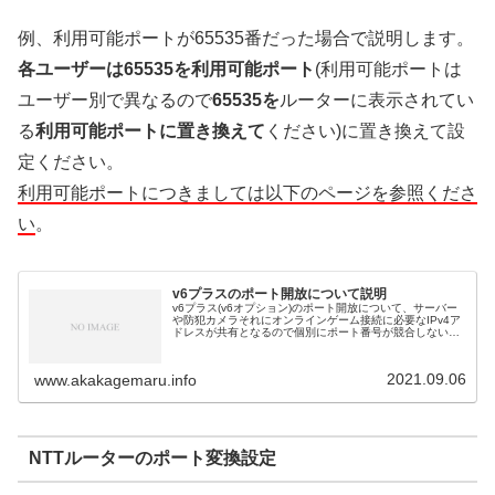
例、利用可能ポートが65535番だった場合で説明します。
各ユーザーは65535を利用可能ポート
(利用可能ポートは
ユーザー別で異なるので
65535を
ルーターに表示されてい
る
利用可能ポートに置き換えて
ください)に置き換えて設
定ください。
利用可能ポートにつきましては以下のページを参照くださ
い
。
v6プラスのポート開放について説明
v6プラス(v6オプション)のポート開放について、サーバー
や防犯カメラそれにオンラインゲーム接続に必要なIPv4ア
ドレスが共有となるので個別にポート番号が競合しないよ
うに割り当てらる為、各個人が割り当てられた利用可能ポ
ート番号を調べてポート...
2021.09.06
www.akakagemaru.info
NTTルーターのポート変換設定