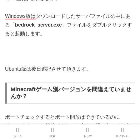
Windows版は
ダウンロードしたサーバファイルの中にあ
る「
bedrock_server.exe
」ファイルをダブルクリックす
ると起動します。
Ubuntu版は後日追記させて頂きます。
Minecraftゲーム別バージョンを間違えていませ
んか？
ポートチェックするとポート開放はできているのに
Minecraftサーバに接続できないと言うお問い合わせが多
数ご質問頂きます。
ホーム
検索
トップ
サイドバー