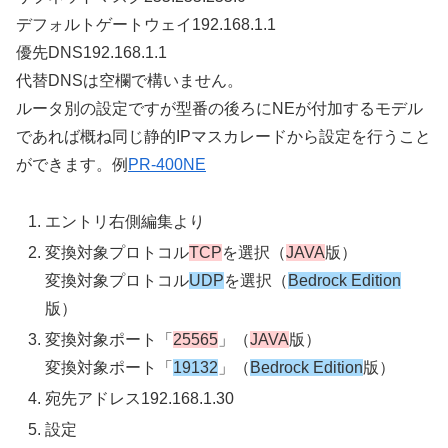
デフォルトゲートウェイ192.168.1.1
優先DNS192.168.1.1
代替DNSは空欄で構いません。
ルータ別の設定ですが型番の後ろにNEが付加するモデル
であれば概ね同じ静的IPマスカレードから設定を行うこと
ができます。例
PR-400NE
エントリ右側編集より
変換対象プロトコル
TCP
を選択（
JAVA
版）
変換対象プロトコル
UDP
を選択（
Bedrock Edition
版）
変換対象ポート「
25565
」（
JAVA
版）
変換対象ポート「
19132
」（
Bedrock Edition
版）
宛先アドレス192.168.1.30
設定