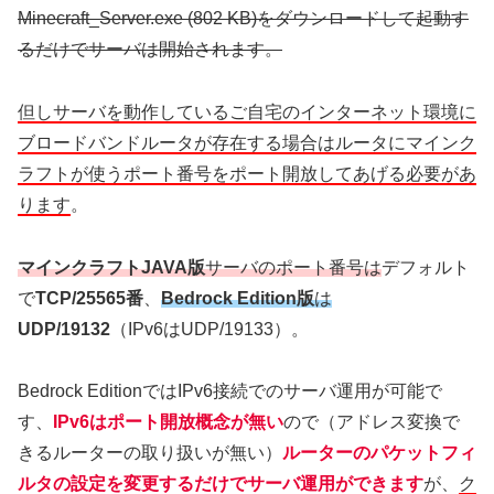
Minecraft_Server.exe (802 KB)をダウンロードして起動す
るだけでサーバは開始されます。
但しサーバを動作しているご自宅のインターネット環境に
ブロードバンドルータが存在する場合はルータにマインク
ラフトが使うポート番号をポート開放してあげる必要があ
ります
。
マインクラフトJAVA版
サーバのポート番号は
デフォルト
で
TCP/25565番
、
Bedrock Edition版
は
UDP/19132
（IPv6はUDP/19133）。
Bedrock EditionではIPv6接続でのサーバ運用が可能で
す、
IPv6はポート開放概念が無い
ので（アドレス変換で
きるルーターの取り扱いが無い）
ルーターのパケットフィ
ルタの設定を変更するだけでサーバ運用ができます
が、
ク