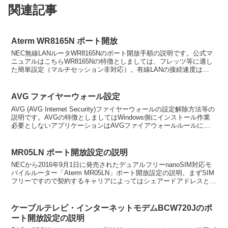
関連記事
Aterm WR8165N ポート開放
NEC無線LANルータWR8165Nのポート開放手順の説明です。公式マ
ニュアルはこちらWR8165Nの特徴としましては、フレッツ等に適し
た簡単設定（マルチセッション非対応）。有線LANの接続速度は
100BASE-TX（最大100Mbps）と...
AVG ファイヤーウォール設定
AVG (AVG Internet Security)ファイヤーウォールの設定解除方法等の
説明です。AVGの特徴としましてはWindows側にインストール作業
必要としないアプリケーションはAVGファイアウォールルールに認
識される事がないので...
MR05LN ポート開放設定の説明
NECから2016年9月1日に発売されたデュアルフリーnanoSIM対応モ
バイルルーター「Aterm MR05LN」ポート開放設定の説明。まずSIM
フリーですので契約するキャリアによってはシェアードアドレスと言
うプライベートIP割当となるの...
ケーブルテレビ・インターネットモデムBCW720Jのポ
ート開放設定の説明