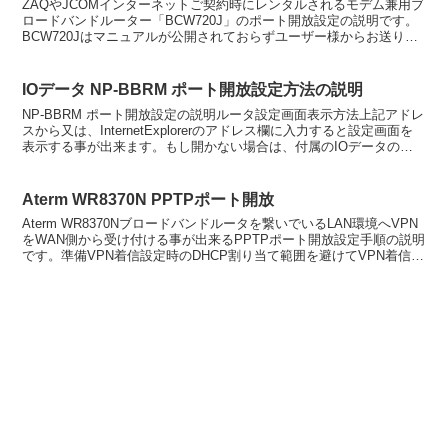
ZAQやJCOMインターネットご契約時にレンタルされるモデム兼用ブ
ロードバンドルーター「BCW720J」のポート開放設定の説明です。
BCW720Jはマニュアルが公開されておらずユーザー様からお送り頂
いた資料を元に設定手順を作成しましたので、...
IOデータ NP-BBRM ポート開放設定方法の説明
NP-BBRM ポート開放設定の説明ルータ設定画面表示方法上記アドレ
スから又は、InternetExplorerのアドレス欄に入力すると設定画面を
表示する事が出来ます。もし開かない場合は、付属のIOデータのル
ータ設定CDから設定画面を表示出...
Aterm WR8370N PPTPポート開放
Aterm WR8370Nブロードバンドルータを繋いでいるLAN環境へVPN
をWAN側から受け付ける事が出来るPPTPポート開放設定手順の説明
です。準備VPN着信設定時のDHCP割り当て範囲を避けてVPN着信サ
ーバ側のIPアドレスを静的（固...