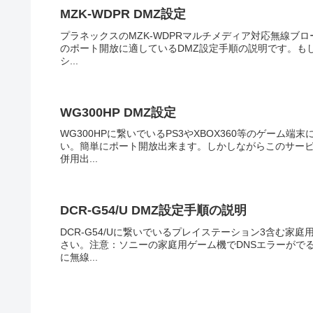
MZK-WDPR DMZ設定
プラネックスのMZK-WDPRマルチメディア対応無線ブロー
のポート開放に適しているDMZ設定手順の説明です。も
シ...
WG300HP DMZ設定
WG300HPに繋いでいるPS3やXBOX360等のゲー
い。簡単にポート開放出来ます。しかしながらこのサー
併用出...
DCR-G54/U DMZ設定手順の説明
DCR-G54/Uに繋いでいるプレイステーション3含む家
さい。注意：ソニーの家庭用ゲーム機でDNSエラーがで
に無線...