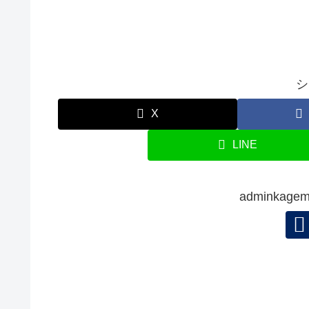
シ
X
LINE
adminka