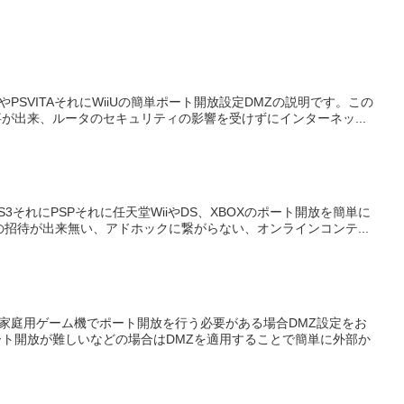
3やPSVITAそれにWiiUの簡単ポート開放設定DMZの説明です。この
が出来、ルータのセキュリティの影響を受けずにインターネッ...
S3それにPSPそれに任天堂WiiやDS、XBOXのポート開放を簡単に
招待が出来無い、アドホックに繋がらない、オンラインコンテ...
含む家庭用ゲーム機でポート開放を行う必要がある場合DMZ設定をお
ート開放が難しいなどの場合はDMZを適用することで簡単に外部か