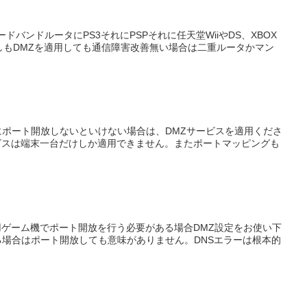
ドバンドルータにPS3それにPSPそれに任天堂WiiやDS、XBOX
しもDMZを適用しても通信障害改善無い場合は二重ルータかマン
ム端末にポート開放しないといけない場合は、DMZサービスを適用くださ
ビスは端末一台だけしか適用できません。またポートマッピングも
庭用ゲーム機でポート開放を行う必要がある場合DMZ設定をお使い下
る場合はポート開放しても意味がありません。DNSエラーは根本的