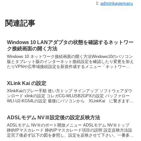
adminkagemaru
関連記事
Windows 10 LANアダプタの状態を確認するネットワー
ク接続画面の開く方法
Windows 10 ネットワーク接続画面の開く方法Windows10のパソコン
版とタブレット版のインターネット接続設定を確認したり変更を加え
たりVPNや広帯域接続設定を新規作成するメニュー「ネットワーク
と共有センター」を開く方法の説明です...
XLink Kai の設定
XlinkKaiのプレー手順 使い方トップ サインアップ ソフトウェアダウ
ンロード xlinkの設定 コレガCG-WLUSB2GPXの設定 バッファロー
WLI-U2-KG54Lの設定 最後にパソコンから XLinkKai に繋ぎます
XLi...
ADSLモデム NVⅢ設定後の設定反映方法
ADSLモデム NVⅢのポート開放メニュー ADSLモデム NVⅢトップ
静的IPマスカレード 静的IPマスカレード項目の説明 設定反映方法設
定完了後必ず以下の図を参照し、設定を反映させて下さい。一番多い
ミスは、エントリ番号のチェック漏れル...