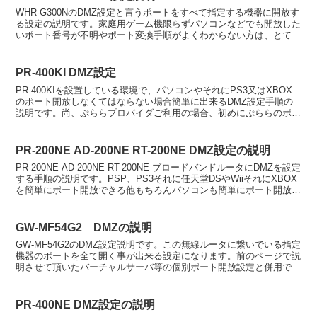
WHR-G300NのDMZ設定と言うポートをすべて指定する機器に開放す
る設定の説明です。家庭用ゲーム機限らずパソコンなどでも開放した
いポート番号が不明やポート変換手順がよくわからない方は、とても
簡単ななので一度お試しください。設定前に必ずD...
PR-400KI DMZ設定
PR-400KIを設置している環境で、パソコンやそれにPS3又はXBOX
のポート開放しなくてはならない場合簡単に出来るDMZ設定手順の
説明です。尚、ぷららプロバイダご利用の場合、初めにぷららのポー
ト開放を行って通信の改善がないかを確認してみ...
PR-200NE AD-200NE RT-200NE DMZ設定の説明
PR-200NE AD-200NE RT-200NE ブロードバンドルータにDMZを設定
する手順の説明です。PSP、PS3それに任天堂DSやWiiそれにXBOX
を簡単にポート開放できる他もちろんパソコンも簡単にポート開放す
ることが出来ます。...
GW-MF54G2 DMZの説明
GW-MF54G2のDMZ設定説明です。この無線ルータに繋いでいる指定
機器のポートを全て開く事が出来る設定になります。前のページで説
明させて頂いたバーチャルサーバ等の個別ポート開放設定と併用でき
ませんのでご注意下さい。まずパソコンから設定画...
PR-400NE DMZ設定の説明