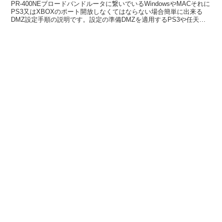
PR-400NEブロードバンドルータに繋いでいるWindowsやMACそれに
PS3又はXBOXのポート開放しなくてはならない場合簡単に出来る
DMZ設定手順の説明です。設定の準備DMZを適用するPS3や任天堂
Wiiもしくはその他クライアントの...