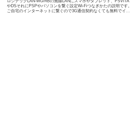
ロジテックLAN-WG/RBの無線LANにスマホやタブレット、PSVITA
やDSそれにPSPやパソコンを繋ぐ設定Wi-Fiつなぎかたの説明です。
ご自宅のインターネットに繋ぐので3G通信契約なくても無料でイン
ターネットやオンラインゲームに繋ぐ...