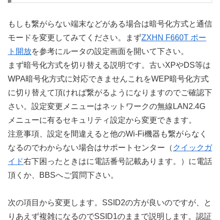
もしも繋がらない端末などがある場合は暗号化方式と通信
モードを変更してみてください。まず
ZXHN F660T ポー
ト開放
を参考にルータの設定画面を開いて下さい。
まず暗号化方式を切り替える説明です。古いXPやDS等は
WPA暗号化方式に対応できませんこれをWEP暗号化方式
に切り替えて頂ければ繋がるようになりますのでご確認下
さい。設定変更メニューはネットワークの無線LAN2.4G
メニューに有るセキュリティ設定から変更できます。
注意事項、設定を間違えると他のWi-Fi機器も繋がらなく
なるのでわからない場合はサポートセンター（
クイックガ
イド
右下困ったときはに電話番号記載あります。）に電話
頂くか、BBSへご質問下さい。
次の項目から変更します。SSID2の方が良いのですが、と
りあえず複雑になるのでSSID1のままで説明します。認証