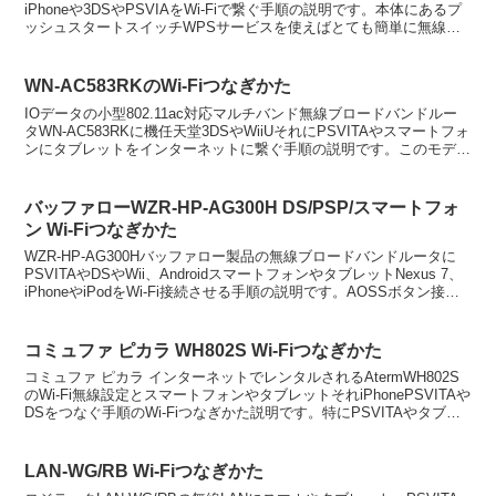
iPhoneや3DSやPSVIAをWi-Fiで繋ぐ手順の説明です。本体にあるプ
ッシュスタートスイッチWPSサービスを使えばとても簡単に無線
LAN設定を完了出来ます。備考、...
WN-AC583RKのWi-Fiつなぎかた
IOデータの小型802.11ac対応マルチバンド無線ブロードバンドルー
タWN-AC583RKに機任天堂3DSやWiiUそれにPSVITAやスマートフォ
ンにタブレットをインターネットに繋ぐ手順の説明です。このモデル
は超簡単に繋がるWPSプッシ...
バッファローWZR-HP-AG300H DS/PSP/スマートフォ
ン Wi-Fiつなぎかた
WZR-HP-AG300Hバッファロー製品の無線ブロードバンドルータに
PSVITAやDSやWii、AndroidスマートフォンやタブレットNexus 7、
iPhoneやiPodをWi-Fi接続させる手順の説明です。AOSSボタン接続
方式を用...
コミュファ ピカラ WH802S Wi-Fiつなぎかた
コミュファ ピカラ インターネットでレンタルされるAtermWH802S
のWi-Fi無線設定とスマートフォンやタブレットそれiPhonePSVITAや
DSをつなぐ手順のWi-Fiつなぎかた説明です。特にPSVITAやタブレ
ット端末は3G/4...
LAN-WG/RB Wi-Fiつなぎかた