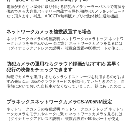
電源が要らない屋外に取り付ける防犯カメラソーラーパネルで電源を
供給できる大容量バッテリー内蔵する屋外用防犯カメラをレビューさ
せて頂きます。補足、ARCCTV無料版アプリの動体検知通知機能が
2025年より廃止されています。防犯能力が低下してい...
ネットワークカメラを複数設置する場合
ネットワークカメラの各種説明 ネットワークカメラトップ ネットワ
ークカメラをモデムやルータに繋ぐ ネットワークカメラを見るには
（ダイナミックアドレスの説明） 複数台設置や80番ポートが使えな
い場合 IOデータのカメラポート番号変更複数台設置...
防犯カメラの運用ならクラウド録画がおすすめ 素早く
犯行の映像をチェックできます
防犯でカメラを運用するならクラウドストレージを利用するのがおす
すめ先日iCam365のクラウドサービスを試用していたときのこと、自
宅前においておいた自転車がなくなっていました。朝はあったのに昼
からなくなっているので盗難にあったのかと、iCa...
プラネックスネットワークカメラCS-W05NM設定
ネットワークカメラの各種説明 ネットワークカメラトップ ネットワ
ークカメラをモデムやルータに繋ぐ ネットワークカメラを見るには
（ダイナミックアドレスの説明） 複数台設置や80番ポートが使えな
い場合 IOデータのカメラポート番号変更 防犯ネッ...