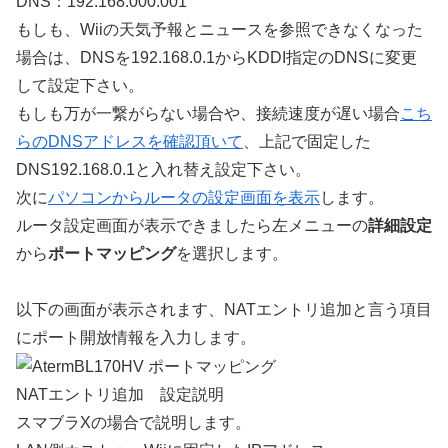
DNS：192.168.000.001
もしも、Wiiの天気予報とニュースを参照できなくなった
場合は、DNSを192.168.0.1からKDDI指定のDNSに変更
して設定下さい。
もしも万が一繋がらない場合や、接続速度が遅い場合
こち
らのDNSアドレスを確認頂いて
、上記で固定した
DNS192.168.0.1と入れ替え設定下さい。
次に
パソコンからルータの設定画面を表示
します。
ルータ設定画面が表示できましたら左メニューの
詳細設定
から
ポートマッピング
を選択します。
以下の画面が表示されます、NATエントリ追加と言う項目
にポート開放情報を入力します。
NATエントリ追加 設定説明
スマブラXの場合で説明します。