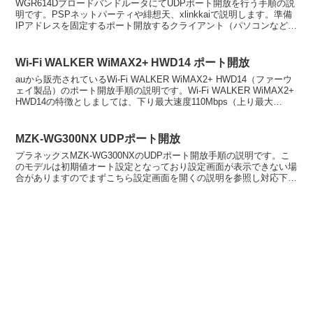
WGR614DブロードバンドルータにてUDPポート開放を行う手順の説
明です。PSPネットパーティや緋想天、xlinkkaiで説明します。準備
IPアドレスを固定するポート開放するクライアント（パソコンなど）
のIPアドレスを固定します。 VI...
Wi-Fi WALKER WiMAX2+ HWD14 ポート開放
auから販売されているWi-Fi WALKER WiMAX2+ HWD14（ファーウ
ェイ製品）のポート開放手順の説明です。Wi-Fi WALKER WiMAX2+
HWD14の特徴としましては、下り最大速度110Mbps（上り最大
10Mbp...
MZK-WG300NX UDPポート開放
プラネックスMZK-WG300NXのUDPポート開放手順の説明です。こ
のモデルは初期値オート設定となっており設定画面が表示できない場
合がありますのでまずこちら設定画面を開くの説明を参照し対応下さ
い。設定説明MZK-WG300NX ポート開放...