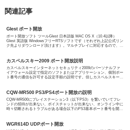
関連記事
Glest ポート開放
ポート開放ソフト ツールGlest 日本語版 MAC OS X（10.4以降）
Glest 英語版 WindowsフリーRTSソフトです（それぞれ上記公式リン
ク先よりダウンロード頂けます）。マルチプレイに対応するので、ホ
ストを務める方一人がポ...
カスペルスキー2009 ポート開放説明
カスペルスキーインターネットセキュリティ2009のパーソナルファ
イアウォール設定で指定のソフトまたはアプリケーション、個別ポー
ト番号の通信を許可する設定手順の説明です。但しカスペルスキー
2009のファイアウォールはパソコンウイルスではない通...
CQW-MR500 PS3/PS4ポート開放の説明
CQW-MR500にプレイステーション3（以下PS3）を繋いでいてフレ
ンドの招待が出来ない、ボイスチャットが出来ない、オンライン中に
時々切断されるトラブルがある場合以下のPS3基本ポート番号を開放
する事により解決します。注意事項：イーモバイ...
WGR614D UDPポート開放