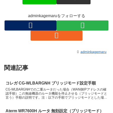
adminkagemaruをフォローする
adminkagemaru
関連記事
コレガ CG-WLBARGNH ブリッジモード設定手順
CG-WLBARGNHでの二重ルータだった場合（WAN側IPアドレスの確
認手順）この無線機器のルータ機能を停止させる（ブリッジモードと
言う）手順の説明です。注：以下の手順でブリッジモードとした場
合、CG-WLBARGNHへのアクセスURLは...
Aterm WR7600H ルータ 無効設定（ブリッジモード）