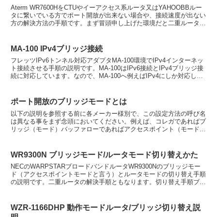
Aterm WR7600HをCTUやイーアクセス系ルータ又はYAHOOBBルー
タに繋いでいる方でポート開放が出来ない場合や、接続速度が出ない
方の解決方法の手順です。まず冒頭申し上げた環境だと二重ルータ環
境となり、ポート開放が出来ない原因や接...
MA-100 IPv4ブリッジ接続
フレッツIPv6トンネル対応アダプタMA-100環境でIPv4インターネッ
ト接続させる手順の説明です。MA-100はIPv6接続とIPv4ブリッジ接
続に対応しています。なので、MA-100へ例えばIPv4にしか対応しな
いプレイステーション3...
ポート開放のブリッジモードとは
以下の説明を参照する前に各メーカー様別で、この設定方法の呼び名
は異なる事をまず念頭においてください。例えば、コレガであればブ
リッジ（モード）バッファローであればアクセスポイント（モード）
モードとは動作形式を指します。それではどう言った場面で...
WR9300N ブリッジモード/ルータモード切り替えかた
NECのWARPSTARブロードバンドルータWR9300Nのブリッジモー
ド（アクセスポイントモードと言う）とルータモードの切り替え手順
の説明です。二重ルータの解決手順ともなります。切り替え手順ブリ
ッジモードへ切り替えるには本体のLANケーブ...
WZR-1166DHP 動作モードルータ/ブリッジ切り替え説