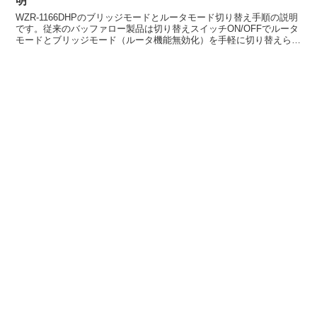
明
WZR-1166DHPのブリッジモードとルータモード切り替え手順の説明
です。従来のバッファロー製品は切り替えスイッチON/OFFでルータ
モードとブリッジモード（ルータ機能無効化）を手軽に切り替えられ
ていたのですが、2013年発売の新製品から...