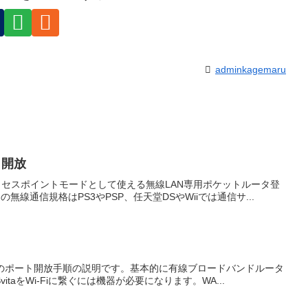
adminkagemaru
ト開放
セスポイントモードとして使える無線LAN専用ポケットルータ登
この無線通信規格はPS3やPSP、任天堂DSやWiiでは通信サ...
ータのポート開放手順の説明です。基本的に有線ブロードバンドルータ
vitaをWi-Fiに繋ぐには機器が必要になります。WA...