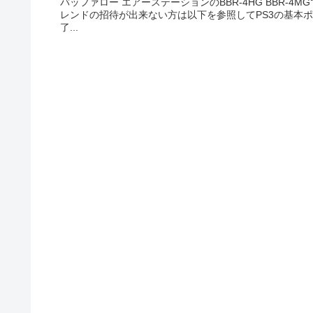
バッファロー エアーステーションのBBR-4HG BBR-
レンドの招待が出来ない方は以下を参照してPS3の基本
了...