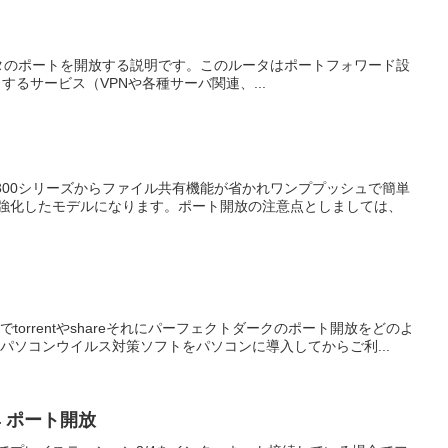
er BR700ルータのポートを開放する説明です。このルータはポートフォワード設
るサービス（VPNや各種サーバ関連、...
LR300シリーズからファイル共有機能が省かれワンププッシュで簡単
を強化したモデルになります。ポート開放の注意点としましては、
でtorrentやshareそれにパーフェクトダークのポート開放をどのよ
パソコンウイルス対策ソフトをパソコンに導入してからご利...
/4 ポート開放