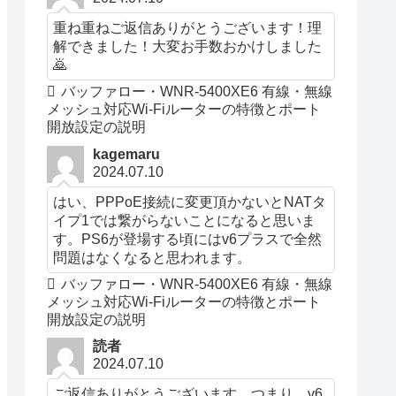
重ね重ねご返信ありがとうございます！理
解できました！大変お手数おかけしました
🙇
バッファロー・WNR-5400XE6 有線・無線
メッシュ対応Wi-Fiルーターの特徴とポート
開放設定の説明
kagemaru
2024.07.10
はい、PPPoE接続に変更頂かないとNATタ
イプ1では繋がらないことになると思いま
す。PS6が登場する頃にはv6プラスで全然
問題はなくなると思われます。
バッファロー・WNR-5400XE6 有線・無線
メッシュ対応Wi-Fiルーターの特徴とポート
開放設定の説明
読者
2024.07.10
ご返信ありがとうございます。つまり、v6