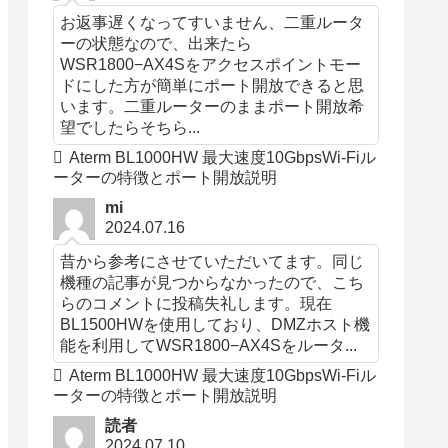
お返事遅くなってすいません、二重ルータ
ーの状態なので、出来たら
WSR1800−AX4Sをアクセスポイントモー
ドにした方が簡単にポート開放できると思
います。二重ルーターのままポート開放希
望でしたらそちら...
Aterm BL1000HW 最大速度10GbpsWi-Fiル
ーターの特徴とポート開放説明
mi
2024.07.16
昔から参考にさせていただいてます。同じ
機種の記事が見つからなかったので、こち
らのコメントに投稿失礼します。現在
BL1500HWを使用しており、DMZホスト機
能を利用してWSR1800−AX4Sをルータ...
Aterm BL1000HW 最大速度10GbpsWi-Fiル
ーターの特徴とポート開放説明
読者
2024.07.10