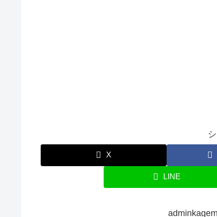
シ
X
LINE
adminka