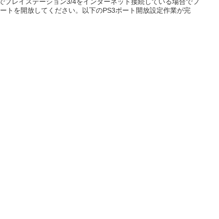
4MGでプレイステーション3/4をインターネット接続している場合でフ
ポートを開放してください。以下のPS3ポート開放設定作業が完