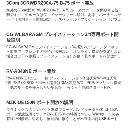
3Com 3CRWDR200A-75 B-75 ポート開放
海外の3Com製3CRWDR200A-75 B-75 ルータのポートを開放する説
明です。このルータはファイヤーウォール項目にある、バーチャルサ
ーバ（個別ポート開放設定）とスペシャルアプリケーション（アプリ
ケーションが使用するポートを登録して...
CG-WLBARAGM プレイステーション3/4専用ポート開
放説明
CG-WLBARAGMにプレイステーション3を繋いでいるインターネッ
ト環境で、フレンドの招待が出来ない、オンライン接続が安定しない
場合は以下を参照しプレイステーションが使う基本ポートを開放する
事で解決します。設定前に必ず以下の様にプレイステ...
RV-A340NE ポート開放
RV-A340NEメニュー一覧 プレイステーション3 任天堂Wiiや任天堂
DS PSPやXBOXのポート開放はDMZ設定 WOL PPPoEブリッジ接続
（他のルータを導入したい場合等） らくらく無線スタートRV-
A340NE ポート開放手順...
MZK-UE150N ポート開放の説明
プラネックスのコンパクト無線ブロードバンドルータMZK-UE150N
ポート開放説明です。MZK-UE150Nの特徴ですが、WANポートのみ
有線LAN接続に対応し、物理的に繋ぐことが出来るのはUSBポート
（差し込み）のみとなります。基本的に無...