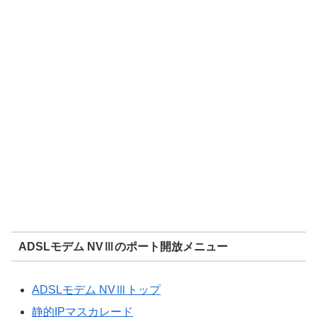
ADSLモデム NVⅢのポート開放メニュー
ADSLモデム NVⅢトップ
静的IPマスカレード