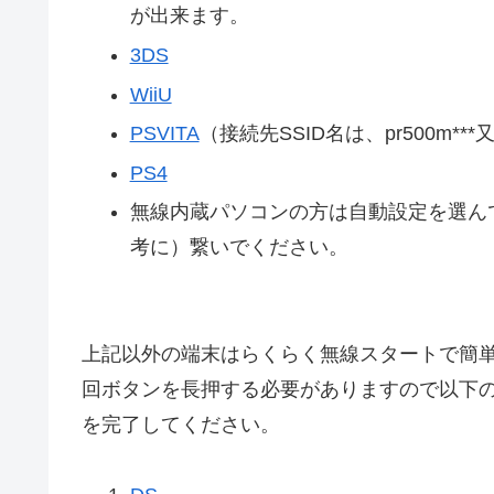
が出来ます。
3DS
WiiU
PSVITA
（接続先SSID名は、pr500m***又
PS4
無線内蔵パソコンの方は自動設定を選ん
考に）繋いでください。
上記以外の端末はらくらく無線スタートで簡
回ボタンを長押する必要がありますので以下
を完了してください。