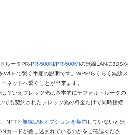
ドルータPR-
PR-500KI
/
PR-500MI
の無線LANに3DSや
をWi-Fiで繋ぐ手順の説明です。WPS/らくらく無線ス
ターネットへ繋ぐことが出来ます。
では？いえフレッツ光は基本的にデフォルトルータの
を繋いでも契約されたフレッツ光の料金だけで同時接続
、NTTと
無線LANオプションを契約
していないと無
ANカードが差し込まれているのかをご確認くださ