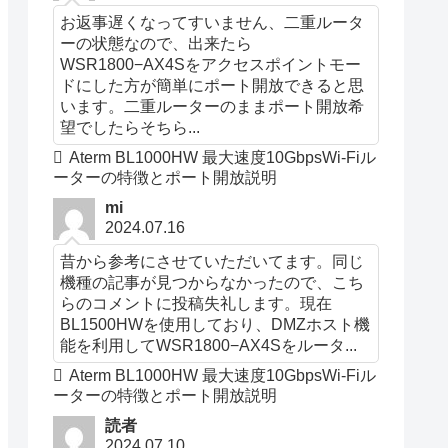
お返事遅くなってすいません、二重ルータ
ーの状態なので、出来たら
WSR1800−AX4Sをアクセスポイントモー
ドにした方が簡単にポート開放できると思
います。二重ルーターのままポート開放希
望でしたらそちら...
Aterm BL1000HW 最大速度10GbpsWi-Fiル
ーターの特徴とポート開放説明
mi
2024.07.16
昔から参考にさせていただいてます。同じ
機種の記事が見つからなかったので、こち
らのコメントに投稿失礼します。現在
BL1500HWを使用しており、DMZホスト機
能を利用してWSR1800−AX4Sをルータ...
Aterm BL1000HW 最大速度10GbpsWi-Fiル
ーターの特徴とポート開放説明
読者
2024.07.10