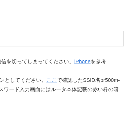
タ通信を切ってしまってください。
iPhone
を参考
ずオンとしてください。
ここ
で確認したSSID名pr500m-
さい。パスワード入力画面にはルータ本体記載の赤い枠の暗