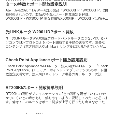
ターの特徴とポート開放設定説明
Atermから2020年1月Wi-Fi6対応製品「WX6000HP / WX3000HP」2機
種発売されたので、製品の特徴とポート開放設定を解説。
WX6000HP・WX3000HP 主な特徴WX6000HP・WX3000HPはWi-Fi
A...
光LINKルータ W200 UDPポート開放
NTT光LINKルータW200無線ブロードバンドルータにつないでいるパ
ソコンでUDPプロトコルをポート開放する手順の説明です。主要な
コンテンツ（東方緋想天やxlinkkai）サンプルに説明させていただき
ます。準備 IPアドレスを固定するポー...
Check Point Appliance ポート開放設定説明
Check Point Appliance Wi-Fiルーター法人向けWi-Fiルーター「Check
Point Appliance」(チェック・ポイント・アプライアンス)のポート開
放設定説明です。法人向けネットワーク機器の為、ルーターの設...
RT200KIのポート開放簡単説明
RT200KIの説明がプレイステーション2との説明を混ぜているのでわ
かりにくいとの声があり、解りやすいように説明してみたいと思いま
す。備考：このルータはポート開放が上手く行ったり出来なかったり
する声があります。一番確実な方法としましてはルー...