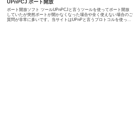
UPnPCJ ポート開放
ポート開放ソフト ツールUPnPCJと言うツールを使ってポート開放
していたが突然ポートが開かなくなった場合や全く使えない場合のご
質問が非常に多いです。当サイトはUPnPと言うプロトコルを使って
の案内は一切行っておりません。解決方法はツールの...