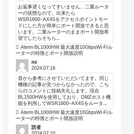
お返事遅くなってすいません、二重ルータ
ーの状態なので、出来たら
WSR1800−AX4Sをアクセスポイントモー
ドにした方が簡単にポート開放できると思
います。二重ルーターのままポート開放希
望でしたらそちら...
Aterm BL1000HW 最大速度10GbpsWi-Fiル
ーターの特徴とポート開放説明
mi
2024.07.16
昔から参考にさせていただいてます。同じ
機種の記事が見つからなかったので、こち
らのコメントに投稿失礼します。現在
BL1500HWを使用しており、DMZホスト機
能を利用してWSR1800−AX4Sをルータ...
Aterm BL1000HW 最大速度10GbpsWi-Fiル
ーターの特徴とポート開放説明
読者
2024.07.10