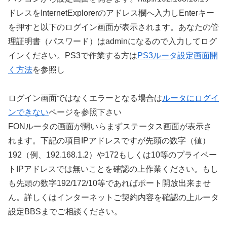
ドレスをInternetExplorerのアドレス欄へ入力しEnterキー
を押すと以下のログイン画面が表示されます。あなたの管
理証明書（パスワード）はadminになるので入力してログ
インください。PS3で作業する方は
PS3ルータ設定画面開
く方法
を参照し
ログイン画面ではなくエラーとなる場合は
ルータにログイ
ンできない
ページを参照下さい
FONルータの画面が開いらまずステータス画面が表示さ
れます。下記の項目IPアドレスですが先頭の数字（値）
192（例、192.168.1.2）や172もしくは10等のプライベー
トIPアドレスでは無いことを確認の上作業ください。もし
も先頭の数字192/172/10等であればポート開放出来ませ
ん。詳しくはインターネットご契約内容を確認の上ルータ
設定BBSまでご相談ください。