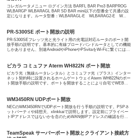
コレガルータメニュー ログイン方法 BARFL BAR Pro3 BARPROG
WLBARGP WLBARAGL BAR SD BAR mini以下の型番全て共通の設
定になります。ルータ型番：WLBARAGL-E WLBARAG2-E W...
PR-S300SE ポート開放の説明
PR-S300SEフレッツ光と光ライト用の光電話対応ルータのポート開
放手順の説明です。基本的に有線ブロードバンドルータとしての機能
しかありません、別途AndroidやiPhoneやPSvitaをWi-Fiに繋ぐには機
器が必要になります。WA...
ピカラ コミュファ Aterm WH822N ポート開放
ピカラ光（無線ルータレンタル）とコミュファ光（プラス）インター
ネット契約時に設置されるホームゲートウェイAterm WH822Nのポー
ト開放手順の説明です。ポートを開放することにより自宅でWEBサ
ーバやFTPサーバ、メールサーバを運用出来る...
WM3450RN UDPポート開放
NECのWM3450RNでUDPポート開放を行う手順の説明です。PSPネ
ットパーティや緋想天、xlinkkaiで説明します。設定前にプライベー
トIPアドレスではないかを念のためWAN側IPアドレスの確認を行な
ってから作業下さい。準備 IPア...
TeamSpeak サーバーポート開放とクライアント接続方