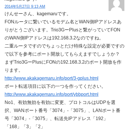
2014年5月27日 9:13 AM
けんせーさん、kagemaruです。
FONルータに繋いでいるモデム名とWAN側IPアドレスあ
りがとうございます。Trio3GーPlusと繋がっていてFON
のWAN側IPアドレスは192.168.3.2なのですね。
二重ルータですのでちょっとだけ特殊な設定が必要ですの
で以下を参考にポート開放してもらえますでしょうか？
まずTrio3GーPlusにFONの192.168.3.2のポート開放を作
ります。
http://www.akakagemaru.info/port/3-gplus.html
ポート転送項目に以下の一つを作ってください。
http://www.akakagemaru.info/port/ybbport.html
No1、有効無効を有効に変更、プロトコルはUDPを選
択、WANポート番号「3074」-「3075」、LANポート番
号「3074」-「3075」、転送先IPアドレス「192」
「168」「3」「2」