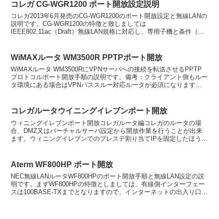
コレガ CG-WGR1200 ポート開放設定説明
コレガ2013年6月発売のCG-WGR1200のポート開放設定と無線LANの
説明です。CG-WGR1200の特徴と致しましては
IEEE802.11ac（Draft）無線LAN規格に対応し、専用子機と条件（電
波の距離USB3.0又はPCIバス...
WiMAXルータ WM3500R PPTPポート開放
WiMAXルータ WM3500RにVPNサーバへの接続を転送させるPPTP
プロトコルポート開放手順の説明です。備考：クライアント側もルー
タ環境にある場合はVPNパススルー対応ルータが必須になります。
準備VPN着信設定時のDHCP割り当て範囲...
コレガルータウイニングイレブンポート開放
ウィニングイレブンポート開放コレガルータ編コレガのルータの場
合、DMZ又はバーチャルサーバ設定から開放作業を行うことが出来
ます。ウィニングイレブンでのプレステ割り当てIPを固定したほうが
良いのかどうかが少々微妙先日掲示板にて、リモート設定を...
Aterm WF800HP ポート開放
NEC無線LANルータWF800HPのポート開放手順と無線LAN設定の説
明です。まずWF800HPの特徴としましては、有線側インターフェー
スは100BASE-TXまでとなりますので、インターネットの出入り口速
度は最大100Mbpsまでしか出...