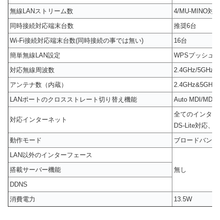
無線LANストリーム数
4/MU-MINO対
同時接続対応端末台数
推奨6台
Wi-Fi接続対応端末台数(同時接続の事では無い)
16台
簡単無線LAN設定
WPSプッシュ
対応無線周波数
2.4GHz/5GH
アンテナ数（内蔵）
2.4GHz&5G
LANポートのクロスストレート切り替え機能
Auto MDI/
全てのインターネッ
対応インターネット
DS-Lite対応
動作モード
ブロードバンド
LAN以外のインターフェース
搭載サーバー機能
無し
DDNS
消費電力
13.5W