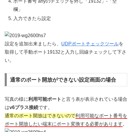
ポート番号 anyのチェックを外し「19132」-「空
欄」
入力できたら設定
設定を追加出来ましたら、
UDPポートチェックツール
を
取得して手動ポート19132と入力し回線チェックして下さ
い。
通常のポート開放ができない設定画面の場合
写真の様に
利用可能ポート
と言う表が表示されている場合
は
v6プラス接続
です。
通常のポート開放はできないので
利用可能なポート番号を
ポート開放したい端末にポート変換する必要があります
。