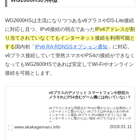
WG2600HSは主流になりつつあるv6プラスやDS-Lite接続
に対応し且つ、IPv6接続の弱点であった
IPv4アドレスが割
り当てされていなくてもインターネット接続を利用可能と
する
国内初「
IPv6 RA RDNSSオプション通知
」に対応。
v6プラス接続していて突然スマホやPS4の接続ができなく
なってもWG2600HSであれば安定してWi-Fiやオンライン
接続を可能とします。
v6プラスのデメリット スマートフォンや防犯カ
メラそれにPS4含むゲーム機には向いていない？
v6プラスに大きな問題点が IPv4が繋がらないと結果的にイ
ンターネットに繋がらない v6プラスはIPv4ありきのIPv6
インターネット接続 v6プラス IPv4接続できていない場合
インターネットに繋がらない端末 v6プラスはオンラインゲ
ー...
2018.01.11
www.akakagemaru.info