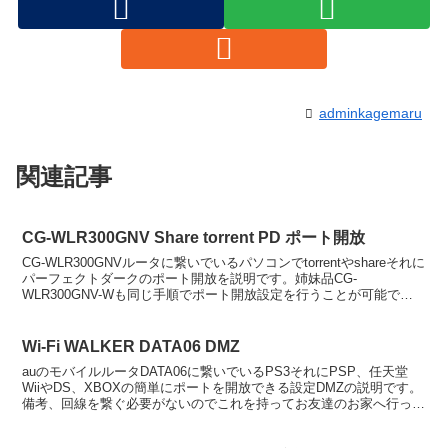
adminkagemaru
関連記事
CG-WLR300GNV Share torrent PD ポート開放
CG-WLR300GNVルータに繋いでいるパソコンでtorrentやshareそれに
パーフェクトダークのポート開放を説明です。姉妹品CG-
WLR300GNV-Wも同じ手順でポート開放設定を行うことが可能で
す。準備CG-WLR300GNV ポ...
Wi-Fi WALKER DATA06 DMZ
auのモバイルルータDATA06に繋いでいるPS3それにPSP、任天堂
WiiやDS、XBOXの簡単にポートを開放できる設定DMZの説明です。
備考、回線を繋ぐ必要がないのでこれを持ってお友達のお家へ行って
みんなでオンラインを楽しむことも出来ま...