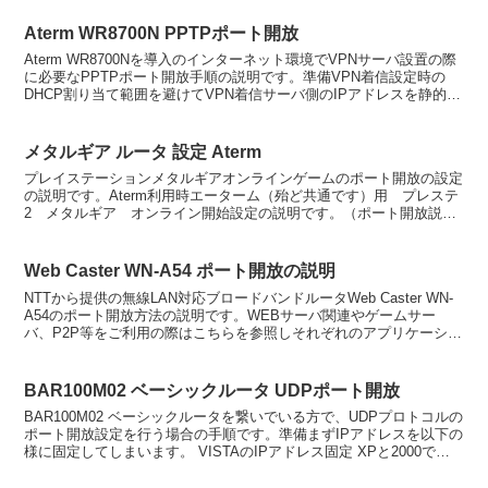
Aterm WR8700N PPTPポート開放
Aterm WR8700Nを導入のインターネット環境でVPNサーバ設置の際
に必要なPPTPポート開放手順の説明です。準備VPN着信設定時の
DHCP割り当て範囲を避けてVPN着信サーバ側のIPアドレスを静的
（固定）アドレスに設定して下さい。 ...
メタルギア ルータ 設定 Aterm
プレイステーションメタルギアオンラインゲームのポート開放の設定
の説明です。Aterm利用時エーターム（殆ど共通です）用 プレステ
2 メタルギア オンライン開始設定の説明です。（ポート開放説
明）NEC系エータームのルータをご利用の際、以下のポ...
Web Caster WN-A54 ポート開放の説明
NTTから提供の無線LAN対応ブロードバンドルータWeb Caster WN-
A54のポート開放方法の説明です。WEBサーバ関連やゲームサー
バ、P2P等をご利用の際はこちらを参照しそれぞれのアプリケーショ
ンが使用するポートを開放設定する事で...
BAR100M02 ベーシックルータ UDPポート開放
BAR100M02 ベーシックルータを繋いでいる方で、UDPプロトコルの
ポート開放設定を行う場合の手順です。準備まずIPアドレスを以下の
様に固定してしまいます。 VISTAのIPアドレス固定 XPと2000での
ローカルIPアドレス設定 Wi...