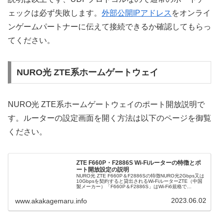
ェックは必ず失敗します。
外部公開IPアドレス
をオンライ
ンゲームパートナーに伝えて接続できるか確認してもらっ
てください。
NURO光 ZTE系ホームゲートウェイ
NURO光 ZTE系ホームゲートウェイのポート開放説明で
す。ルーターの設定画面を開く方法は以下のページを御覧
ください。
ZTE F660P・F2886S Wi-Fiルーターの特徴とポ
ート開放設定の説明
NURO光 ZTE F660P＆F2886Sの特徴NURO光2Gbps又は
10Gbpsを契約すると貸出されるWi-FiルーターZTE（中国
製メーカー）「F660P＆F2886S」はWi-Fi6規格で
IEEE802.11b/g/n/a/ac/...
2023.06.02
www.akakagemaru.info