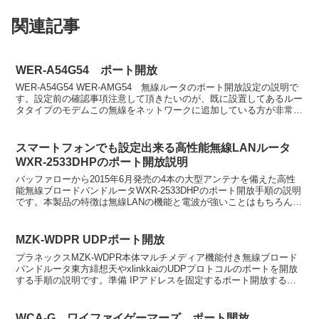
関連記事
WER-A54G54 ポート開放
WER-A54G54 WER-AMG54 無線ルータのポート開放設定の説明で
す。設定前の確認事項注意して頂きたいのが、既に設置してあるルー
タタイプのモデムこの無線をネットワークに追加している方が非常に
多いです。もし該当する方は二重ルータ環境...
スマートフォンでも設定出来る高性能無線LANルータ
WXR-2533DHPのポート開放説明
バッファローから2015年6月発売の4本の大型アンテナを備えた高性
能無線ブロードバンドルータWXR-2533DHPのポート開放手順の説明
です。本製品の特徴は無線LANの機能と電波が強いことはもちろんな
のですが、USB3.0インターフェースを...
MZK-WDPR UDPポート開放
プラネックスMZK-WDPR本体マルチメディア機能付き無線ブロード
バンドルータ東方緋想天やxlinkkaiのUDPプロトコルのポートを開放
する手順の説明です。準備 IPアドレスを固定するポート開放するク
ライアント（パソコンなど）のIPアドレ...
WCA-G ワイファイゲーマーズ ポート開放