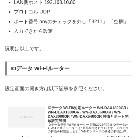
LAN側ホスト 192.168.10.80
プロトコル UDP
ポート番号 anyのチェックを外し「8211」-「空欄」
入力できたら設定
説明は以上です。
IOデータ Wi-Fiルーター
設定画面の開き方は以下記事を参照ください。
IOデータ Wi-Fi6対応ルーター WN-DAX1800GR /
WN-DEAX1800GR / WN-DAX3600XR / WN-
DAX3000QR / WN-DAX5400QR 特徴とポート開
放設定説明
IOデータ発売 Wi-Fi6 ルーター 特徴2022年現在IOデータか
らWi-Fi6対応ルーターは5製品発売されています。それぞれ
の特徴を解説致します。WN-Dシリーズの共通の特徴はWi-
FiはMU-MIMOとビームフォーミングWに対応、複...