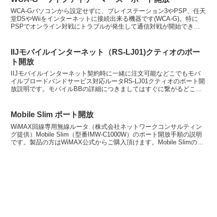
WCA-Gパソコンから設定せずに、プレイステーション3やPSP、任天
堂DSやWiiをインターネットに接続出来る機器です(WCA-G)。特に
PSPでオンライン対戦にトラブルが発生して通信対戦が開始できな
い場合は、ワイファイゲーマーズではなくP...
IIJモバイルインターネット（RS-LJ01)クティオのポー
ト開放
IIJモバイルインターネット契約時に一緒に注文可能などこでもモバ
イルブロードバンドサービス対応ルータRS-LJ01クティオのポート開
放説明です。モバイルBBの詳細につきましてはすぐに繋がるどこで
もインターネット モバイルブロードバンド比較を...
Mobile Slim ポート開放
WiMAX回線専用無線ルータ（株式会社ネットワークコンサルティン
グ提供）Mobile Slim（型番IMW-C1000W）のポート開放手順の説明
です。製品の方はWiMAX公式からご購入頂けます。Mobile Slimの特
徴としましては、スマ...