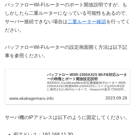
バッファローWi-Fiルーターのポート開放説明ですが、も
しかしたら二重ルーターになっている可能性もあるので、
サーバー接続できない場合は
二重ルーター確認
を行ってく
ださい。
バッファローWi-Fiルーターの設定画面開く方法は以下記
事を参照ください。
バッファロー WSR-1500AX2S Wi-Fi6対応ルータ
ーの特徴とポート開放設定説明
IEEE802.11ax&EasyMesh対応廉価版Wi-Fiルーター WSR-
1500AX2Sの特徴WSR-1500AX2Sシリーズは2021年9月
に発売されたWi-Fiルーターで、Amazonや楽天で5000円前
後で販売されている廉価モ...
2023.09.28
www.akakagemaru.info
サーバ機のIPアドレスは以下のように固定してください。
IPアドレス：192.168.11.30