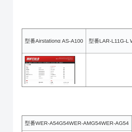
型番Airstationα AS-A100
型番LAR-L11G-L 
型番WER-A54G54WER-AMG54WER-AG54