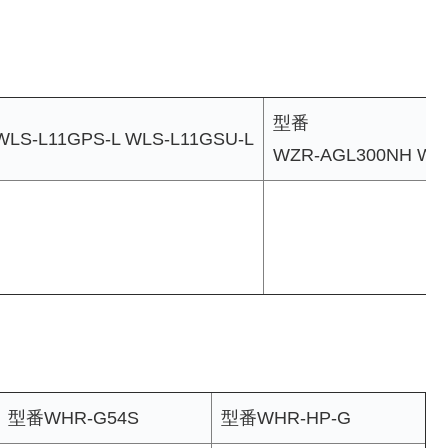
型番
WLS-L11GPS-L WLS-L11GSU-L
WZR-AGL300NH W
型番WHR-G54S
型番WHR-HP-G