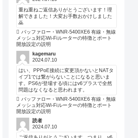
重ね重ねご返信ありがとうございます！理
解できました！大変お手数おかけしました
🙇
バッファロー・WNR-5400XE6 有線・無線
メッシュ対応Wi-Fiルーターの特徴とポート
開放設定の説明
kagemaru
2024.07.10
はい、PPPoE接続に変更頂かないとNATタ
型番
イプ1では繋がらないことになると思いま
ート開放説明は下図から参照
WBR-B11 WBR-G54ポ
す。PS6が登場する頃にはv6プラスで全然
問題はなくなると思われます。
バッファロー・WNR-5400XE6 有線・無線
メッシュ対応Wi-Fiルーターの特徴とポート
開放設定の説明
読者
2024.07.10
ご返信ありがとうございます。つまり、v6