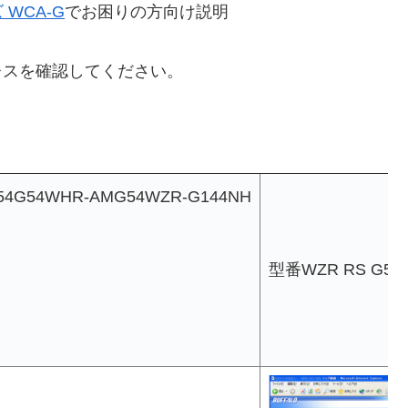
WCA-G
でお困りの方向け説明
レスを確認してください。
4G54WHR-AMG54WZR-G144NH
型番WZR RS G