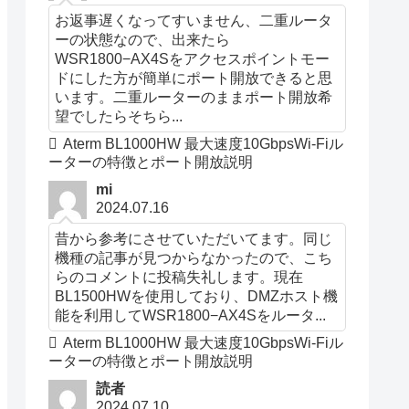
お返事遅くなってすいません、二重ルータ
ーの状態なので、出来たら
WSR1800−AX4Sをアクセスポイントモー
ドにした方が簡単にポート開放できると思
います。二重ルーターのままポート開放希
望でしたらそちら...
Aterm BL1000HW 最大速度10GbpsWi-Fiル
ーターの特徴とポート開放説明
mi
2024.07.16
昔から参考にさせていただいてます。同じ
機種の記事が見つからなかったので、こち
54HP/G54ポート開放説明は下図から参照
型番WZR-G1
らのコメントに投稿失礼します。現在
BL1500HWを使用しており、DMZホスト機
能を利用してWSR1800−AX4Sをルータ...
Aterm BL1000HW 最大速度10GbpsWi-Fiル
ーターの特徴とポート開放説明
読者
2024.07.10